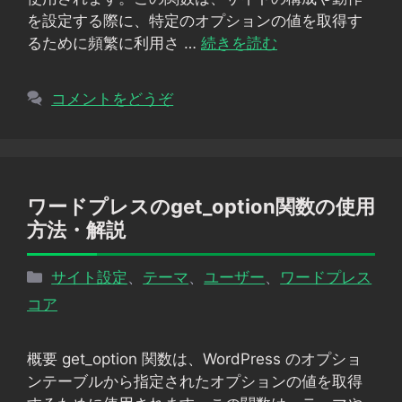
を設定する際に、特定のオプションの値を取得す
るために頻繁に利用さ …
続きを読む
コメントをどうぞ
ワードプレスのget_option関数の使用
方法・解説
カ
サイト設定
、
テーマ
、
ユーザー
、
ワードプレス
テ
コア
ゴ
リ
概要 get_option 関数は、WordPress のオプショ
ー
ンテーブルから指定されたオプションの値を取得