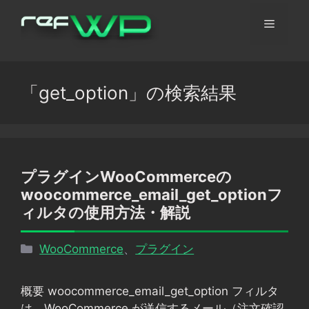
コ
メ
ン
テ
ン
ニ
ツ
「
get_option
」の検索結果
へ
ュ
ス
キ
ッ
ー
プ
プラグインWooCommerceの
woocommerce_email_get_optionフ
ィルタの使用方法・解説
カ
WooCommerce
、
プラグイン
テ
ゴ
概要 woocommerce_email_get_option フィルタ
リ
は、WooCommerce が送信するメール（注文確認