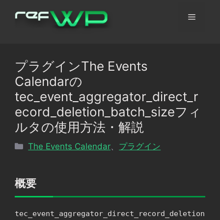
コ
メ
ン
テ
ン
ニ
ツ
プラグインThe Events
へ
ュ
Calendarの
ス
キ
tec_event_aggregator_direct_r
ッ
ー
ecord_deletion_batch_sizeフィ
プ
ルタの使用方法・解説
カ
The Events Calendar
、
プラグイン
テ
ゴ
リ
概要
ー
tec_event_aggregator_direct_record_deletion