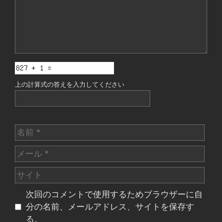
上の計算式の答えを入力してください
名
前
メ
ー
サ
ル
イ
次回のコメントで使用するためブラウザーに自
ト
分の名前、メールアドレス、サイトを保存す
る。