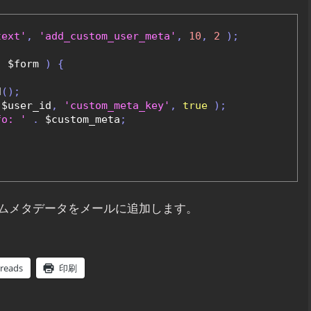
text'
,
'add_custom_user_meta'
,
10
,
2
);
,
 $form 
)
{
d
();
 $user_id
,
'custom_meta_key'
,
true
);
fo: '
.
 $custom_meta
;
ムメタデータをメールに追加します。
reads
印刷