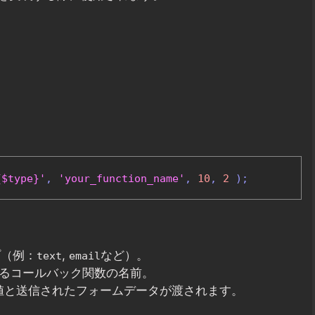
{$type}'
,
'your_function_name'
,
10
,
2
);
プ（例：
,
など）。
text
email
するコールバック関数の名前。
値と送信されたフォームデータが渡されます。