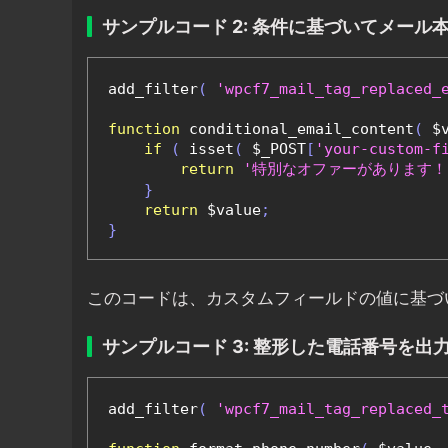
サンプルコード 2: 条件に基づいてメール
add_filter
(
'wpcf7_mail_tag_replaced_
function
 conditional_email_content
(
 $
if
(
 isset
(
 $_POST
[
'your-custom-f
return
'特別なオファーがあります！
}
return
 $value
;
}
このコードは、カスタムフィールドの値に基づ
サンプルコード 3: 整形した電話番号を出
add_filter
(
'wpcf7_mail_tag_replaced_