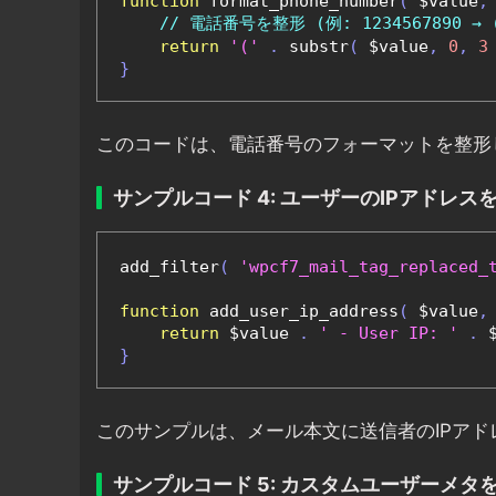
function
 format_phone_number
(
 $value
,
// 電話番号を整形 (例: 1234567890 → (1
return
'('
.
 substr
(
 $value
,
0
,
3
}
このコードは、電話番号のフォーマットを整形
サンプルコード 4: ユーザーのIPアドレス
add_filter
(
'wpcf7_mail_tag_replaced_
function
 add_user_ip_address
(
 $value
,
return
 $value 
.
' - User IP: '
.
 
}
このサンプルは、メール本文に送信者のIPアド
サンプルコード 5: カスタムユーザーメタ