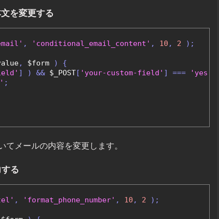
本文を変更する
email'
,
'conditional_email_content'
,
10
,
2
);
value
,
 $form 
)
{
ield'
]
)
&&
 $_POST
[
'your-custom-field'
]
===
'yes'
'
;
いてメールの内容を変更します。
力する
tel'
,
'format_phone_number'
,
10
,
2
);