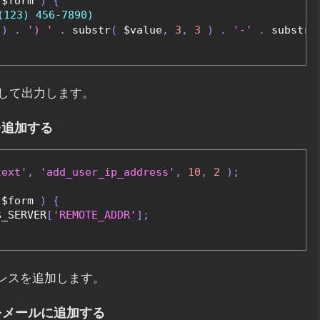
 $form 
)
{
23) 456-7890)
)
.
') '
.
 substr
(
 $value
,
3
,
3
)
.
'-'
.
 substr
(
して出力します。
を追加する
text'
,
'add_user_ip_address'
,
10
,
2
);
 $form 
)
{
$_SERVER
[
'REMOTE_ADDR'
];
レスを追加します。
をメールに追加する