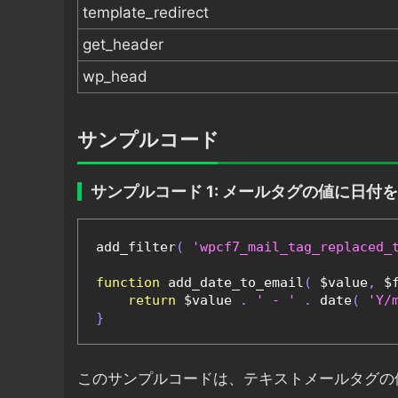
template_redirect
get_header
wp_head
サンプルコード
サンプルコード 1: メールタグの値に日付
add_filter
(
'wpcf7_mail_tag_replaced_
function
 add_date_to_email
(
 $value
,
 $
return
 $value 
.
' - '
.
 date
(
'Y/
}
このサンプルコードは、テキストメールタグの