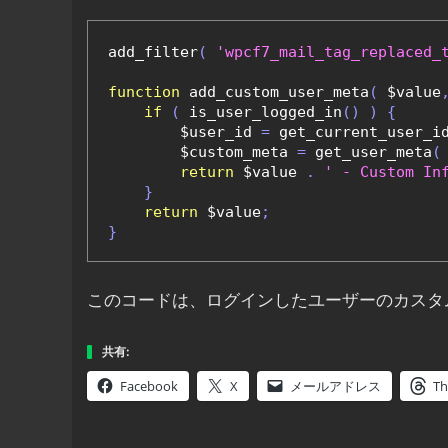
add_filter
(
'wpcf7_mail_tag_replaced_
function
 add_custom_user_meta
(
 $value
if
(
 is_user_logged_in
()
)
{
        $user_id 
=
 get_current_user_i
        $custom_meta 
=
 get_user_meta
(
return
 $value 
.
' - Custom In
}
return
 $value
;
}
このコードは、ログインしたユーザーのカスタ
共有:
Facebook
X
メールアドレス
Th