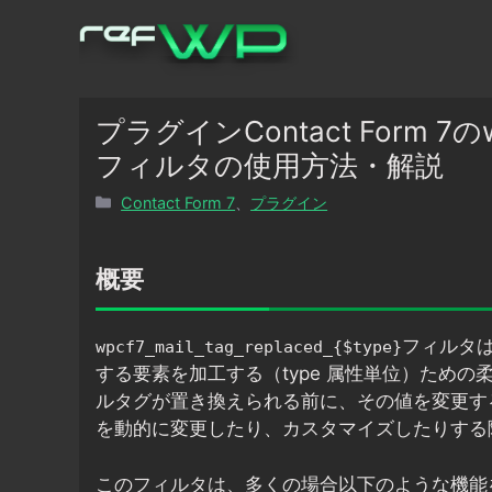
コ
ン
テ
ン
ツ
プラグインContact Form 7のwpcf
へ
フィルタの使用方法・解説
ス
カ
Contact Form 7
、
プラグイン
キ
テ
ッ
ゴ
プ
リ
概要
ー
フィルタは、
wpcf7_mail_tag_replaced_{$type}
する要素を加工する（type 属性単位）ため
ルタグが置き換えられる前に、その値を変更す
を動的に変更したり、カスタマイズしたりする
このフィルタは、多くの場合以下のような機能