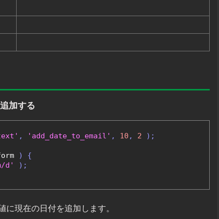
を追加する
text'
,
'add_date_to_email'
,
10
,
2
);
form 
)
{
m/d'
);
値に現在の日付を追加します。