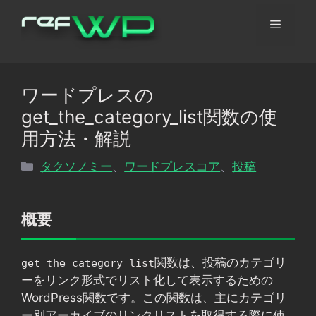
コ
メ
ン
テ
ン
ニ
ツ
ワードプレスの
へ
ュ
get_the_category_list関数の使
ス
キ
用方法・解説
ッ
ー
カ
タクソノミー
、
ワードプレスコア
、
投稿
プ
テ
ゴ
リ
概要
ー
関数は、投稿のカテゴリ
get_the_category_list
ーをリンク形式でリスト化して表示するための
WordPress関数です。この関数は、主にカテゴリ
ー別アーカイブのリンクリストを取得する際に使