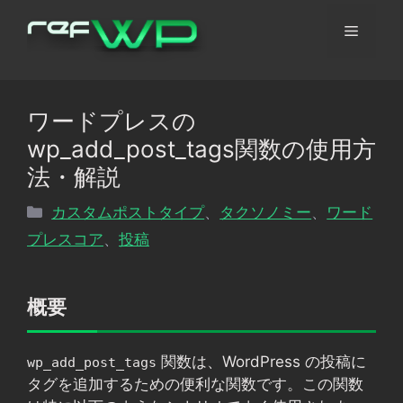
コ
メ
ン
テ
ン
ニ
ツ
ワードプレスの
へ
ュ
wp_add_post_tags関数の使用方
ス
キ
法・解説
ッ
ー
カ
カスタムポストタイプ
、
タクソノミー
、
ワード
プ
テ
プレスコア
、
投稿
ゴ
リ
ー
概要
関数は、WordPress の投稿に
wp_add_post_tags
タグを追加するための便利な関数です。この関数