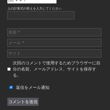
上の計算式の答えを入力してください
名
前
メ
ー
サ
ル
イ
次回のコメントで使用するためブラウザーに自
ト
分の名前、メールアドレス、サイトを保存す
る。
返信をメール通知