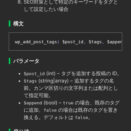
SEO対策として特定のキーワードをタグと
して設定したい場合
構文
wp_add_post_tags
(
 $post_id
,
 $tags
,
 $append 
=
パラメータ
(int) – タグを追加する投稿の ID。
$post_id
(string|array) – 追加するタグの名
$tags
前。カンマ区切りの文字列または配列とし
て指定可能。
(bool) –
の場合、既存のタグ
$append
true
に追加、
の場合は既存のタグを置き
false
換える。デフォルトは
。
false