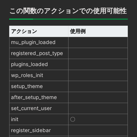
この関数のアクションでの使用可能性
アクション
使用例
mu_plugin_loaded
registered_post_type
plugins_loaded
wp_roles_init
setup_theme
after_setup_theme
set_current_user
init
〇
register_sidebar