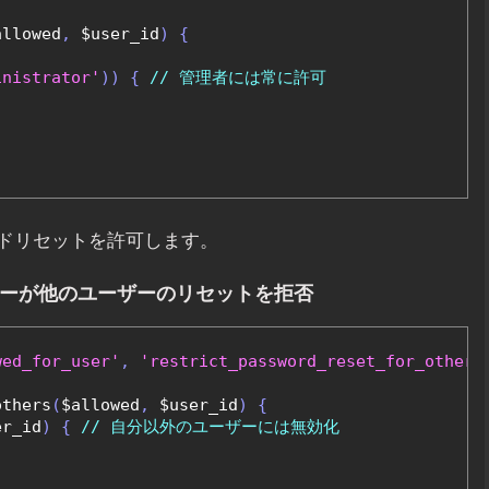
allowed
,
 $user_id
)
{
inistrator'
))
{
// 管理者には常に許可
ドリセットを許可します。
ザーが他のユーザーのリセットを拒否
wed_for_user'
,
'restrict_password_reset_for_others
others
(
$allowed
,
 $user_id
)
{
er_id
)
{
// 自分以外のユーザーには無効化