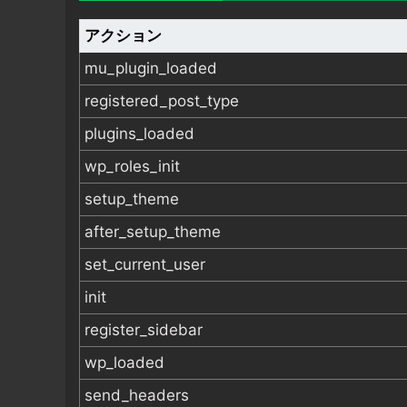
アクション
mu_plugin_loaded
registered_post_type
plugins_loaded
wp_roles_init
setup_theme
after_setup_theme
set_current_user
init
register_sidebar
wp_loaded
send_headers