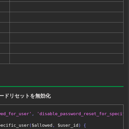
ワードリセットを無効化
wed_for_user'
,
'disable_password_reset_for_specifi
pecific_user
(
$allowed
,
 $user_id
)
{