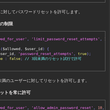
に対してパスワードリセットを許可します。
数の制限
wed_for_user'
,
'limit_password_reset_attempts'
,
10
s
(
$allowed
,
 $user_id
)
{
user_id
,
'password_reset_attempts'
,
true
);
ue
:
false
;
// 3回未満のリセット試行で許可
未満のユーザーに対してリセットを許可します。
セットを常に許可
wed_for_user'
,
'allow_admin_password_reset'
,
10
,
2