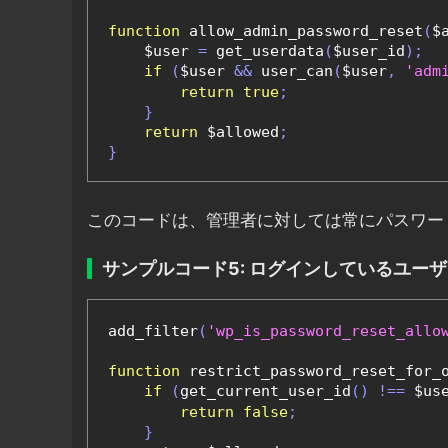
function
 allow_admin_password_reset
(
$
    $user 
=
 get_userdata
(
$user_id
);
if
(
$user 
&&
 user_can
(
$user
,
'adm
return
true
;
}
return
 $allowed
;
}
このコードは、管理者に対しては常にパスワー
サンプルコード5: ログインしているユー
add_filter
(
'wp_is_password_reset_allo
function
 restrict_password_reset_for_
if
(
get_current_user_id
()
!==
 $us
return
false
;
}