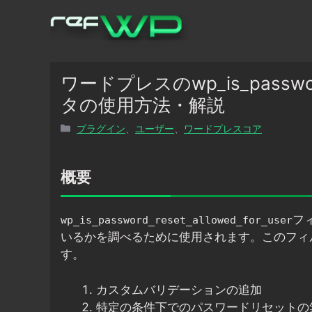
コ
ン
テ
ン
ツ
ワードプレスのwp_is_password_
へ
タの使用方法・解説
ス
カ
プラグイン
、
ユーザー
、
ワードプレスコア
キ
テ
ッ
ゴ
プ
リ
概要
ー
フ
wp_is_password_reset_allowed_for_user
いるかを調べるために使用されます。このフィ
す。
カスタムバリデーションの追加
特定の条件下でのパスワードリセットの