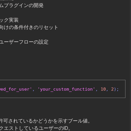
ムプラグインの開発
ック実装
向けの条件付きのリセット
ユーザーフローの設定
wed_for_user'
,
'your_custom_function'
,
10
,
2
);
ットが許可されているかどうかを示すブール値。
をリクエストしているユーザーのID。