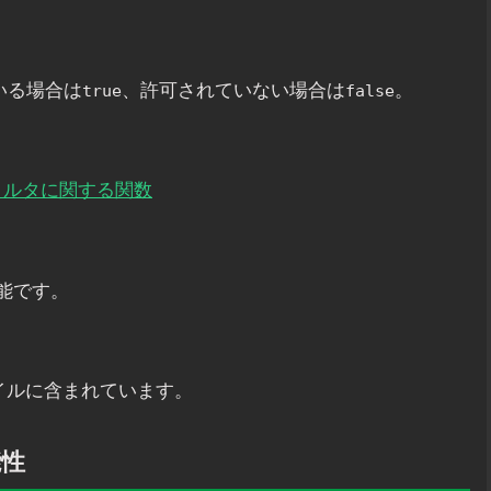
ている場合は
、許可されていない場合は
。
true
false
userフィルタに関する関数
可能です。
イルに含まれています。
能性