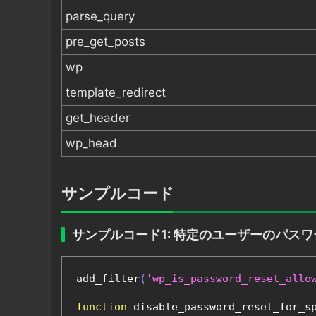
parse_query
pre_get_posts
wp
template_redirect
get_header
wp_head
サンプルコード
サンプルコード1: 特定のユーザーのパス
add_filter
(
'wp_is_password_reset_allo
function
 disable_password_reset_for_s