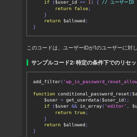
if
(
$user_id 
==
1
)
{
// ユーザーI
return
false
;
}
return
 $allowed
;
}
このコードは、ユーザーIDが1のユーザーに対
サンプルコード2: 特定の条件下でのリセ
add_filter
(
'wp_is_password_reset_allo
function
 conditional_password_reset
(
$
    $user 
=
 get_userdata
(
$user_id
);
if
(
$user 
&&
 in_array
(
'editor'
,
 $
return
true
;
}
return
 $allowed
;
}