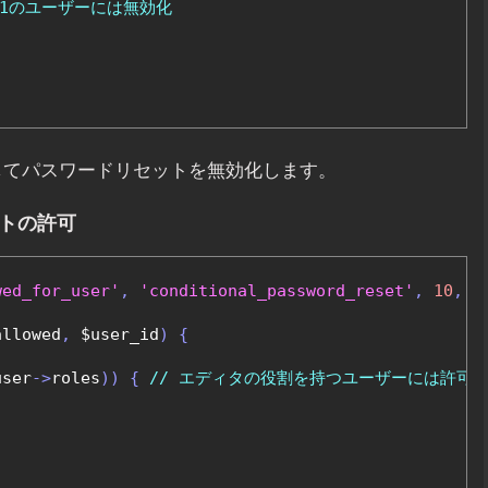
D 1のユーザーには無効化
してパスワードリセットを無効化します。
ットの許可
wed_for_user'
,
'conditional_password_reset'
,
10
,
2
allowed
,
 $user_id
)
{
user
->
roles
))
{
// エディタの役割を持つユーザーには許可