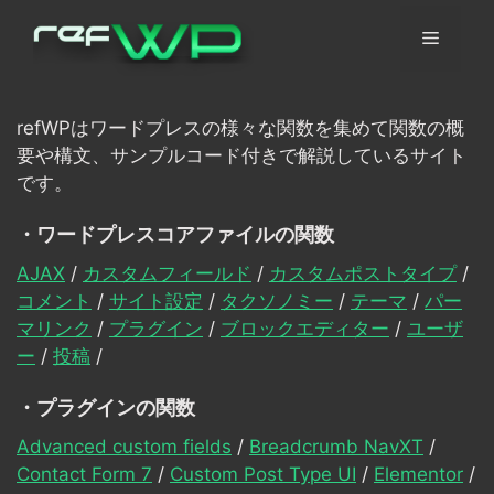
コ
メ
ン
テ
ン
ニ
ツ
refWPはワードプレスの様々な関数を集めて関数の概
へ
要や構文、サンプルコード付きで解説しているサイト
ュ
ス
です。
キ
ッ
・ワードプレスコアファイルの関数
ー
プ
AJAX
/
カスタムフィールド
/
カスタムポストタイプ
/
コメント
/
サイト設定
/
タクソノミー
/
テーマ
/
パー
マリンク
/
プラグイン
/
ブロックエディター
/
ユーザ
ー
/
投稿
/
・プラグインの関数
Advanced custom fields
/
Breadcrumb NavXT
/
Contact Form 7
/
Custom Post Type UI
/
Elementor
/