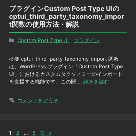
プラグインCustom Post Type UIの
cptui_third_party_taxonomy_impor
t関数の使用方法・解説
カ
Custom Post Type UI
、
プラグイン
テ
ゴ
概要 cptui_third_party_taxonomy_import 関数
リ
は、WordPress プラグイン「Custom Post Type
ー
UI」におけるカスタムタクソノミーのインポート
を支援する機能です。この関 …
続きを読む
コメントをどうぞ
ペ
ペ
ペ
1
2
…
5
次
→