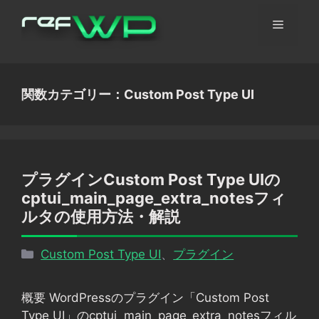
コ
メ
ン
テ
ン
ニ
ツ
関数カテゴリー：Custom Post Type UI
へ
ュ
ス
キ
ッ
ー
プ
プラグインCustom Post Type UIの
cptui_main_page_extra_notesフィ
ルタの使用方法・解説
カ
Custom Post Type UI
、
プラグイン
テ
ゴ
概要 WordPressのプラグイン「Custom Post
リ
Type UI」のcptui_main_page_extra_notesフィル