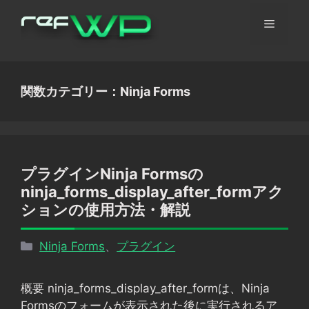
コ
メ
ン
テ
ン
ニ
ツ
関数カテゴリー：Ninja Forms
へ
ュ
ス
キ
ッ
ー
プ
プラグインNinja Formsの
ninja_forms_display_after_formアク
ションの使用方法・解説
カ
Ninja Forms
、
プラグイン
テ
ゴ
概要 ninja_forms_display_after_formは、Ninja
リ
Formsのフォームが表示された後に実行されるア