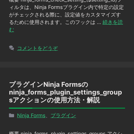
リ
ィルタは、Ninja Formsプラグイン内で特定の設定
ー
がチェックされる際に、設定値をカスタマイズす
るために使用されます。このフックは …
続きを読
む
コメントをどうぞ
プラグインNinja Formsの
ninja_forms_plugin_settings_group
sアクションの使用方法・解説
カ
Ninja Forms
、
プラグイン
テ
ゴ
概要 ninja_forms_plugin_settings_groups アクシ