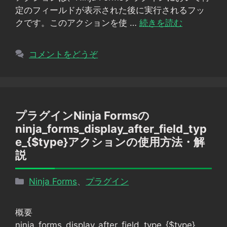
ー
定のフィールドが表示された後に実行されるフッ
クです。このアクションを使 …
続きを読む
コメントをどうぞ
プラグインNinja Formsの
ninja_forms_display_after_field_typ
e_{$type}アクションの使用方法・解
説
カ
Ninja Forms
、
プラグイン
テ
ゴ
概要
リ
ninja_forms_display_after_field_type_{$type}