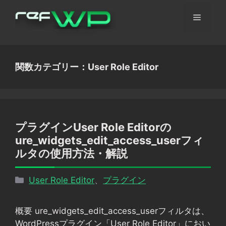
コ
メ
ン
テ
ン
ニ
ツ
関数カテゴリー：User Role Editor
へ
ュ
ス
キ
ッ
ー
プ
プラグインUser Role Editorの
ure_widgets_edit_access_userフィ
ルタの使用方法・解説
カ
User Role Editor
、
プラグイン
テ
ゴ
概要 ure_widgets_edit_access_userフィルタは、
リ
WordPressプラグイン「User Role Editor」におい