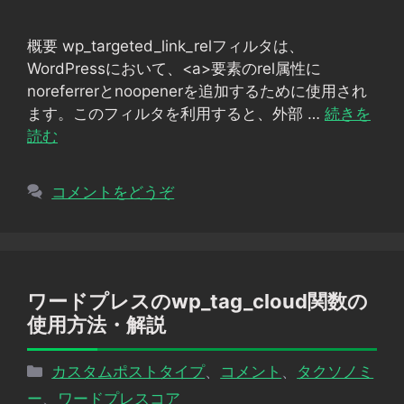
ゴ
リ
概要 wp_targeted_link_relフィルタは、
ー
WordPressにおいて、<a>要素のrel属性に
noreferrerとnoopenerを追加するために使用され
ます。このフィルタを利用すると、外部 …
続きを
読む
コメントをどうぞ
ワードプレスのwp_tag_cloud関数の
使用方法・解説
カ
カスタムポストタイプ
、
コメント
、
タクソノミ
テ
ー
、
ワードプレスコア