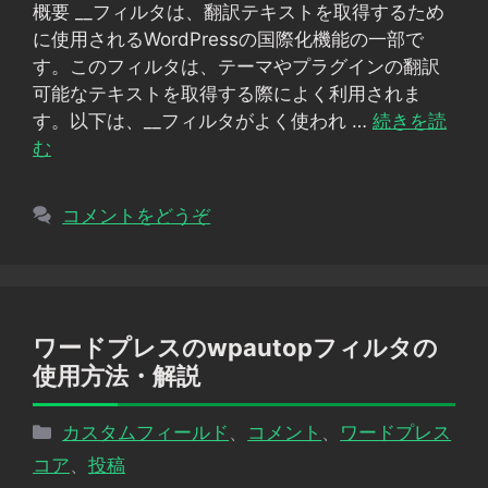
概要 __フィルタは、翻訳テキストを取得するため
ー
に使用されるWordPressの国際化機能の一部で
す。このフィルタは、テーマやプラグインの翻訳
可能なテキストを取得する際によく利用されま
す。以下は、__フィルタがよく使われ …
続きを読
む
コメントをどうぞ
ワードプレスのwpautopフィルタの
使用方法・解説
カ
カスタムフィールド
、
コメント
、
ワードプレス
テ
コア
、
投稿
ゴ