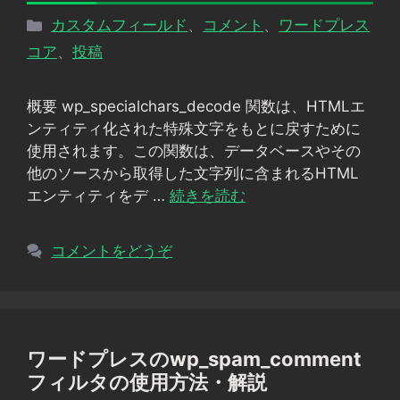
カ
カスタムフィールド
、
コメント
、
ワードプレス
テ
コア
、
投稿
ゴ
リ
概要 wp_specialchars_decode 関数は、HTMLエ
ー
ンティティ化された特殊文字をもとに戻すために
使用されます。この関数は、データベースやその
他のソースから取得した文字列に含まれるHTML
エンティティをデ …
続きを読む
コメントをどうぞ
ワードプレスのwp_spam_comment
フィルタの使用方法・解説