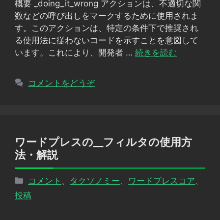
概要 _doing_it_wrong アクションは、不適切な関
ー
数などの呼び出しをマークするために使用されま
す。このアクションは、特定の条件下で推奨され
る使用法に従わないコードを示すことを意図して
います。これにより、開発者 …
続きを読む
コメントをどうぞ
ワードプレスの__フィルタの使用方
法・解説
カ
コメント
、
タクソノミー
、
ワードプレスコア
、
テ
投稿
ゴ
リ