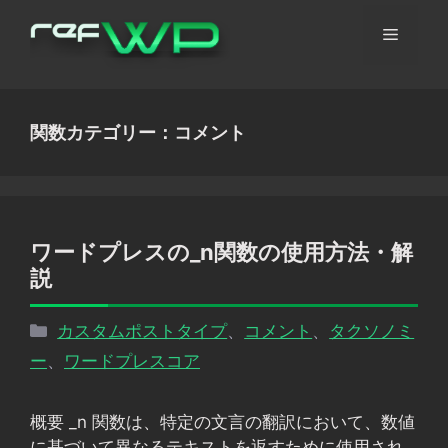
コ
メ
ン
テ
ン
ニ
ツ
関数カテゴリー：コメント
へ
ュ
ス
キ
ッ
ー
プ
ワードプレスの_n関数の使用方法・解
説
カ
カスタムポストタイプ
、
コメント
、
タクソノミ
テ
ー
、
ワードプレスコア
ゴ
リ
概要 _n 関数は、特定の文言の翻訳において、数値
ー
に基づいて異なるテキストを返すために使用され