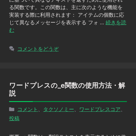
る関数です。この関数は、主に次のような機能を
実装する際に利用されます： アイテムの個数に応
じて異なるメッセージを表示する フォ …
続きを読
む
コメントをどうぞ
ワードプレスの_e関数の使用方法・解
説
カ
コメント
、
タクソノミー
、
ワードプレスコア
、
テ
投稿
ゴ
リ