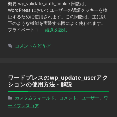
概要 wp_validate_auth_cookie 関数は、
リ
WordPress においてユーザーの認証クッキーを検
ー
証するために使用されます。この関数は、主に以
下のような機能を実装する際によく使われます。
プライベートコ …
続きを読む
コメントをどうぞ
ワードプレスのwp_update_userアク
ションの使用方法・解説
カ
カスタムフィールド
、
コメント
、
ユーザー
、
ワ
テ
ードプレスコア
ゴ
リ