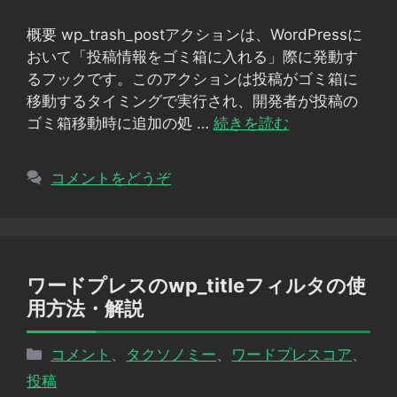
リ
概要 wp_trash_postアクションは、WordPressに
ー
おいて「投稿情報をゴミ箱に入れる」際に発動す
るフックです。このアクションは投稿がゴミ箱に
移動するタイミングで実行され、開発者が投稿の
ゴミ箱移動時に追加の処 …
続きを読む
コメントをどうぞ
ワードプレスのwp_titleフィルタの使
用方法・解説
カ
コメント
、
タクソノミー
、
ワードプレスコア
、
テ
投稿
ゴ