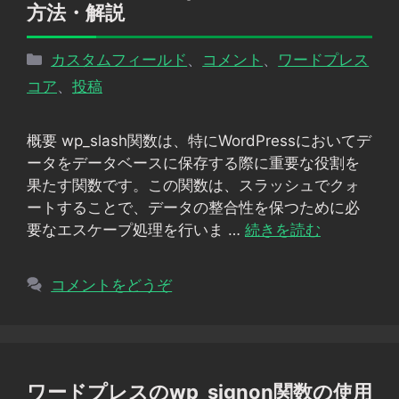
方法・解説
カ
カスタムフィールド
、
コメント
、
ワードプレス
テ
コア
、
投稿
ゴ
リ
概要 wp_slash関数は、特にWordPressにおいてデ
ー
ータをデータベースに保存する際に重要な役割を
果たす関数です。この関数は、スラッシュでクォ
ートすることで、データの整合性を保つために必
要なエスケープ処理を行いま …
続きを読む
コメントをどうぞ
ワードプレスのwp_signon関数の使用