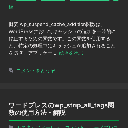
テ
稿
ゴ
リ
概要 wp_suspend_cache_addition関数は、
ー
WordPressにおいてキャッシュの追加を一時的に
停止するための関数です。この関数を使用する
と、特定の処理中にキャッシュが追加されること
を防ぎ、アプリケー …
続きを読む
コメントをどうぞ
ワードプレスのwp_strip_all_tags関
数の使用方法・解説
カ
カスタムフィールド
、
コメント
、
ワードプレス