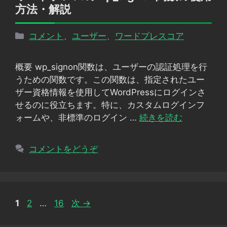
方法・解説
カ
コメント
、
ユーザー
、
ワードプレスコア
テ
ゴ
概要 wp_signon関数は、ユーザーの認証処理を行
リ
うための関数です。この関数は、指定されたユー
ー
ザー資格情報を使用してWordPressにログインさ
せるのに役立ちます。特に、カスタムログインフ
ォームや、非標準のログイン …
続きを読む
コメントをどうぞ
ペ
ペ
ペ
1
2
…
16
次
→
ー
ー
ー