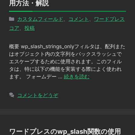
用方法・解説
カ
カスタムフィールド
、
コメント
、
ワードプレス
テ
コア
、
投稿
ゴ
リ
概要 wp_slash_strings_onlyフィルタは、配列また
ー
はオブジェクト内の文字列をバックスラッシュで
エスケープするために使用されます。このフィル
タは、特に以下の機能を実装する際によく使われ
ます。 フォームデー …
続きを読む
コメントをどうぞ
ワードプレスのwp_slash関数の使用