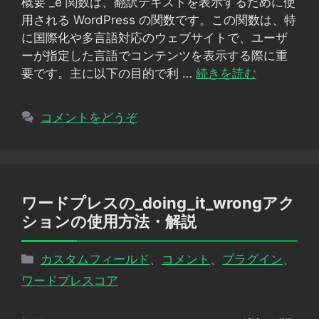
概要 _e 関数は、翻訳テキストを表示するために使
ー
用される WordPress の関数です。この関数は、特
に国際化や多言語対応のウェブサイトで、ユーザ
ーが指定した言語でコンテンツを表示する際に重
要です。主に以下の目的で利 …
続きを読む
コメントをどうぞ
ワードプレスの_doing_it_wrongアク
ションの使用方法・解説
カ
カスタムフィールド
、
コメント
、
プラグイン
、
テ
ワードプレスコア
ゴ
リ