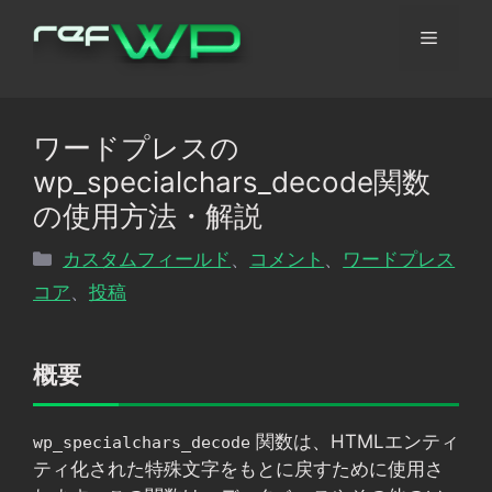
コ
メ
ン
テ
ン
ニ
ツ
ワードプレスの
へ
ュ
wp_specialchars_decode関数
ス
キ
の使用方法・解説
ッ
ー
カ
カスタムフィールド
、
コメント
、
ワードプレス
プ
テ
コア
、
投稿
ゴ
リ
ー
概要
関数は、HTMLエンティ
wp_specialchars_decode
ティ化された特殊文字をもとに戻すために使用さ