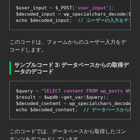
$user_input 
=
 $_POST
[
'user_input'
];
$decoded_input 
=
 wp_specialchars_decode
(
$use
echo $decoded_input
;
// ユーザーの入力をデコー
このコードは、フォームからのユーザー入力をデ
コードします。
サンプルコード 3: データベースからの取得デ
ータのデコード
$query 
=
"SELECT content FROM wp_posts WHERE
$result 
=
 $wpdb
->
get_var
(
$query
);
$decoded_content 
=
 wp_specialchars_decode
(
$r
echo $decoded_content
;
// データベースから取
このコードでは、データベースから取得したコン
テンツをデコードしています。