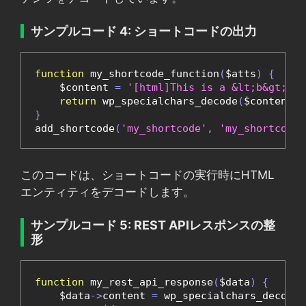
サンプルコード 4: ショートコードの出力
function
 my_shortcode_function
(
$atts
)
{
    $content 
=
'[html]This is a &lt;b&gt;bol
return
 wp_specialchars_decode
(
$content
);
}
add_shortcode
(
'my_shortcode'
,
'my_shortcode_
このコードは、ショートコードの実行時にHTML
エンティティをデコードします。
サンプルコード 5: REST APIレスポンスの整
形
function
 my_rest_api_response
(
$data
)
{
    $data
->
content 
=
 wp_specialchars_decode
(