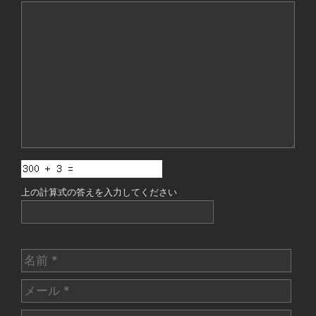
コ
メ
ン
ト
上の計算式の答えを入力してください
名
前
メ
ー