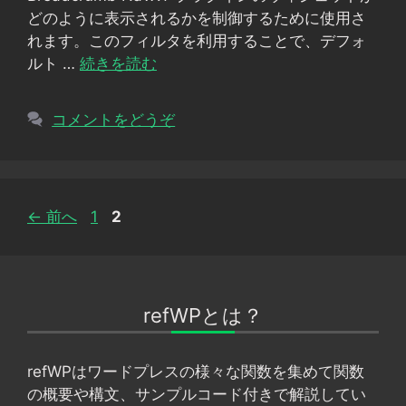
ー
どのように表示されるかを制御するために使用さ
れます。このフィルタを利用することで、デフォ
ルト …
続きを読む
コメントをどうぞ
ペ
ペ
←
前へ
1
2
ー
ー
ジ
ジ
refWPとは？
refWPはワードプレスの様々な関数を集めて関数
の概要や構文、サンプルコード付きで解説してい