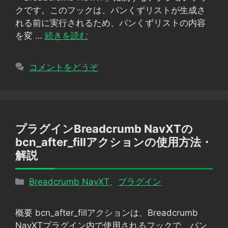
ー
クです。このフックは、パンくずリストが生成さ
れる前に実行されるため、パンくずリストの内容
を変 …
続きを読む
コメントをどうぞ
プラグインBreadcrumb NavXTの
bcn_after_fillアクションの使用方法・
解説
カ
Breadcrumb NavXT
、
プラグイン
テ
ゴ
概要 bcn_after_fillアクションは、Breadcrumb
リ
NavXTプラグイン内で使用されるフックで、パン