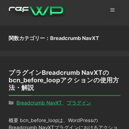
コ
メ
ン
テ
ン
ニ
ツ
関数カテゴリー：Breadcrumb NavXT
へ
ュ
ス
キ
ッ
ー
プ
プラグインBreadcrumb NavXTの
bcn_before_loopアクションの使用方
法・解説
カ
Breadcrumb NavXT
、
プラグイン
テ
ゴ
概要 bcn_before_loopは、WordPressの
リ
Breadcrumb NavXTプラグインにおけるアクショ