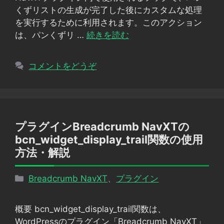
ー
くずリストの生成が完了した後にカスタムな処理
を実行するために利用されます。このアクション
は、パンくずリ …
続きを読む
コメントをどうぞ
プラグインBreadcrumb NavXTの
bcn_widget_display_trail関数の使用
方法・解説
カ
Breadcrumb NavXT
、
プラグイン
テ
ゴ
概要 bcn_widget_display_trail関数は、
リ
WordPressのプラグイン「Breadcrumb NavXT」