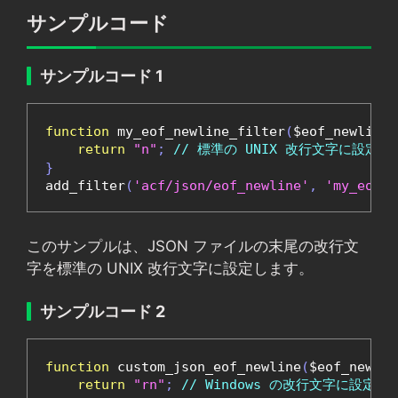
サンプルコード
サンプルコード 1
function
 my_eof_newline_filter
(
$eof_newline
)
return
"n"
;
// 標準の UNIX 改行文字に設定
}
add_filter
(
'acf/json/eof_newline'
,
'my_eof_n
このサンプルは、JSON ファイルの末尾の改行文
字を標準の UNIX 改行文字に設定します。
サンプルコード 2
function
 custom_json_eof_newline
(
$eof_newlin
return
"rn"
;
// Windows の改行文字に設定