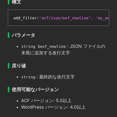
構文
add_filter
(
'acf/json/eof_newline'
,
'my_eof_n
パラメータ
: JSON ファイルの
string $eof_newline
末尾に追加する改行文字
戻り値
: 最終的な改行文字
string
使用可能なバージョン
ACF バージョン: 5.0以上
WordPress バージョン: 4.0以上