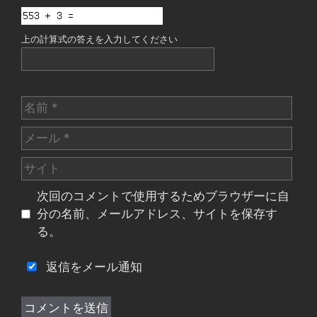
上の計算式の答えを入力してください
名
前
メ
ー
サ
ル
イ
次回のコメントで使用するためブラウザーに自
ト
分の名前、メールアドレス、サイトを保存す
る。
返信をメール通知