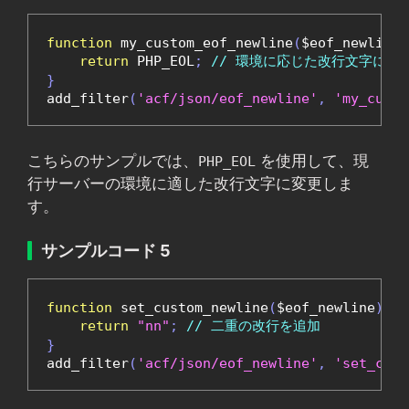
function
 my_custom_eof_newline
(
$eof_newline
)
return
 PHP_EOL
;
// 環境に応じた改行文字に設
}
add_filter
(
'acf/json/eof_newline'
,
'my_custo
こちらのサンプルでは、
を使用して、現
PHP_EOL
行サーバーの環境に適した改行文字に変更しま
す。
サンプルコード 5
function
 set_custom_newline
(
$eof_newline
)
{
return
"nn"
;
// 二重の改行を追加
}
add_filter
(
'acf/json/eof_newline'
,
'set_cust