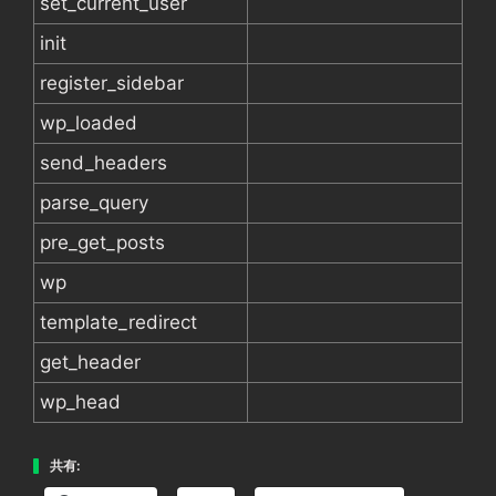
set_current_user
init
register_sidebar
wp_loaded
send_headers
parse_query
pre_get_posts
wp
template_redirect
get_header
wp_head
共有: