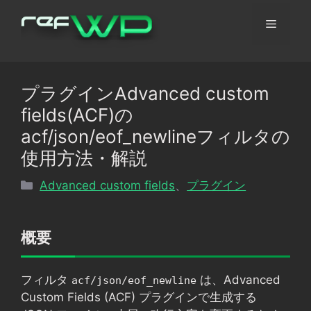
コ
メ
ン
テ
ン
ニ
ツ
プラグインAdvanced custom
へ
ュ
fields(ACF)の
ス
キ
acf/json/eof_newlineフィルタの
ッ
ー
使用方法・解説
プ
カ
Advanced custom fields
、
プラグイン
テ
ゴ
リ
概要
ー
フィルタ
は、Advanced
acf/json/eof_newline
Custom Fields (ACF) プラグインで生成する