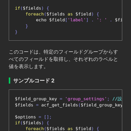
if
(
$fields
)
{
foreach
(
$fields 
as
 $field
)
{
        echo $field
[
'label'
]
.
': '
.
 $field
}
}
このコードは、特定のフィールドグループからす
べてのフィールドを取得し、それぞれのラベルと
値を表示します。
サンプルコード 2
$field_group_key 
=
'group_settings'
;
//設定
$fields 
=
 acf_get_fields
(
$field_group_key
);
$options 
=
[];
if
(
$fields
)
{
foreach
(
$fields 
as
 $field
)
{