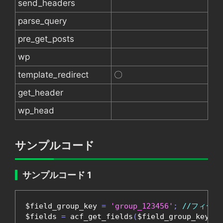
send_headers
parse_query
pre_get_posts
wp
template_redirect
〇
get_header
wp_head
サンプルコード
サンプルコード 1
$field_group_key 
=
'group_123456'
;
//フィー
$fields 
=
 acf_get_fields
(
$field_group_key
);