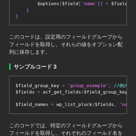
        $options
[
$field
[
'name'
]]
=
 $field
[
'v
}
}
このコードは、設定用のフィールドグループから
フィールドを取得し、それらの値をオプション配
列に保存します。
サンプルコード 3
$field_group_key 
=
'group_example'
;
//例のフ
$fields 
=
 acf_get_fields
(
$field_group_key
);
$field_names 
=
 wp_list_pluck
(
$fields
,
'name'
このコードでは、特定のフィールドグループから
フィールドを取得し、それぞれのフィールド名を