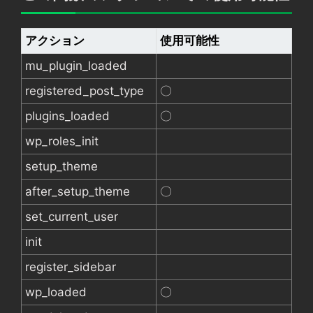
アクション
使用可能性
mu_plugin_loaded
registered_post_type
〇
plugins_loaded
〇
wp_roles_init
setup_theme
after_setup_theme
〇
set_current_user
init
register_sidebar
wp_loaded
〇