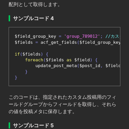
配列として取得します。
サンプルコード 4
$field_group_key 
=
'group_789012'
;
//カスタ
$fields 
=
 acf_get_fields
(
$field_group_key
);
if
(
$fields
)
{
foreach
(
$fields 
as
 $field
)
{
        update_post_meta
(
$post_id
,
 $field
[
'n
}
}
このコードは、指定されたカスタム投稿用のフィ
ールドグループからフィールドを取得し、それら
の値を投稿メタに保存します。
サンプルコード 5