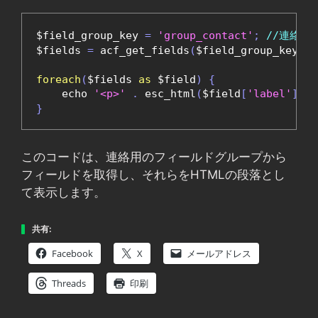
$field_group_key 
=
'group_contact'
;
//連絡用
$fields 
=
 acf_get_fields
(
$field_group_key
);
foreach
(
$fields 
as
 $field
)
{
    echo 
'<p>'
.
 esc_html
(
$field
[
'label'
])
.
}
このコードは、連絡用のフィールドグループから
フィールドを取得し、それらをHTMLの段落とし
て表示します。
共有:
Facebook
X
メールアドレス
Threads
印刷