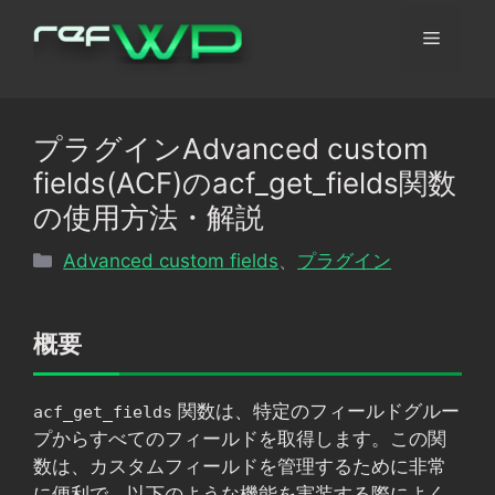
コ
メ
ン
テ
ン
ニ
ツ
プラグインAdvanced custom
へ
ュ
fields(ACF)のacf_get_fields関数
ス
キ
の使用方法・解説
ッ
ー
カ
Advanced custom fields
、
プラグイン
プ
テ
ゴ
リ
概要
ー
関数は、特定のフィールドグルー
acf_get_fields
プからすべてのフィールドを取得します。この関
数は、カスタムフィールドを管理するために非常
に便利で、以下のような機能を実装する際によく