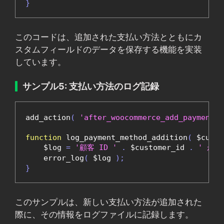
}
このコードは、追加された支払い方法とともにカ
スタムフィールドのデータを保存する機能を実装
しています。
サンプル5: 支払い方法のログ記録
add_action
(
'after_woocommerce_add_payment_m
function
 log_payment_method_addition
(
 $custo
    $log 
=
'顧客 ID '
.
 $customer_id 
.
' が
    error_log
(
 $log 
);
}
このサンプルは、新しい支払い方法が追加された
際に、その情報をログファイルに記録します。