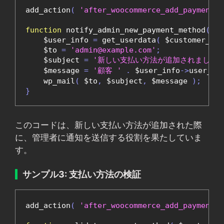
add_action
(
'after_woocommerce_add_payment_m
function
 notify_admin_new_payment_method
(
 $c
    $user_info 
=
 get_userdata
(
 $customer_id 
    $to 
=
'admin@example.com'
;
    $subject 
=
'新しい支払い方法が追加されました'
    $message 
=
'顧客 '
.
 $user_info
->
user_lo
    wp_mail
(
 $to
,
 $subject
,
 $message 
);
}
このコードは、新しい支払い方法が追加された際
に、管理者に通知を送信する役割を果たしていま
す。
サンプル3: 支払い方法の検証
add_action
(
'after_woocommerce_add_payment_m