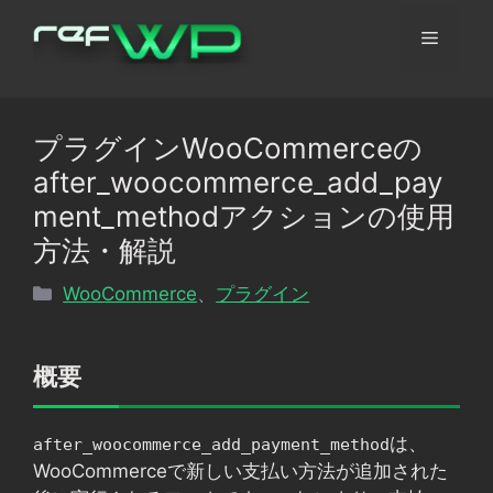
コ
メ
ン
テ
ン
ニ
ツ
プラグインWooCommerceの
へ
ュ
after_woocommerce_add_pay
ス
キ
ment_methodアクションの使用
ッ
ー
方法・解説
プ
カ
WooCommerce
、
プラグイン
テ
ゴ
リ
概要
ー
は、
after_woocommerce_add_payment_method
WooCommerceで新しい支払い方法が追加された