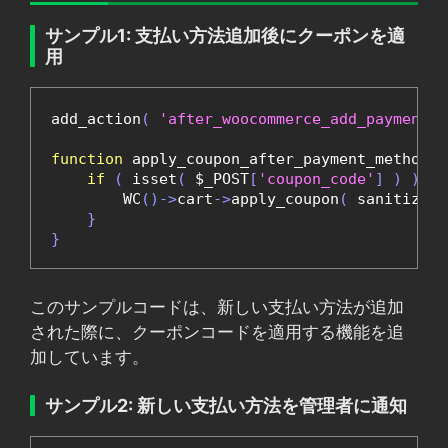
サンプル1: 支払い方法追加後にクーポンを適
用
add_action
(
'after_woocommerce_add_payment_m
function
 apply_coupon_after_payment_method
(
 
if
(
 isset
(
 $_POST
[
'coupon_code'
]
)
)
{
        WC
()->
cart
->
apply_coupon
(
 sanitize_t
}
}
このサンプルコードは、新しい支払い方法が追加
された際に、クーポンコードを適用する機能を追
加しています。
サンプル2: 新しい支払い方法を管理者に通知