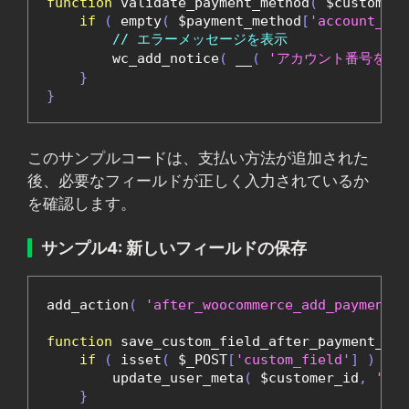
function
 validate_payment_method
(
 $customer_
if
(
 empty
(
 $payment_method
[
'account_num
// エラーメッセージを表示
        wc_add_notice
(
 __
(
'アカウント番号を入
}
}
このサンプルコードは、支払い方法が追加された
後、必要なフィールドが正しく入力されているか
を確認します。
サンプル4: 新しいフィールドの保存
add_action
(
'after_woocommerce_add_payment_m
function
 save_custom_field_after_payment_met
if
(
 isset
(
 $_POST
[
'custom_field'
]
)
)
{
        update_user_meta
(
 $customer_id
,
'cus
}