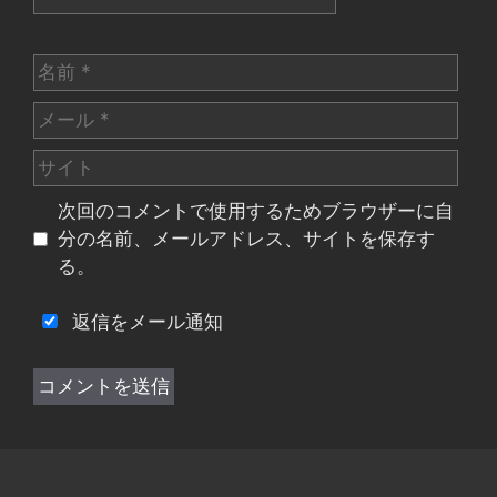
名
前
メ
ー
サ
ル
イ
次回のコメントで使用するためブラウザーに自
ト
分の名前、メールアドレス、サイトを保存す
る。
返信をメール通知