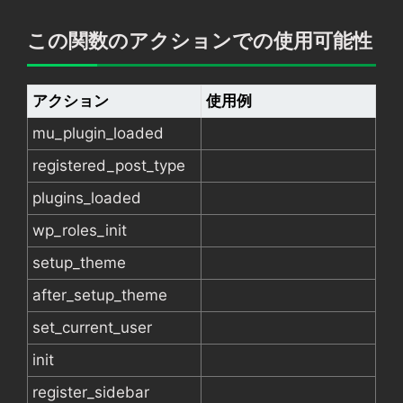
この関数のアクションでの使用可能性
アクション
使用例
mu_plugin_loaded
registered_post_type
plugins_loaded
wp_roles_init
setup_theme
after_setup_theme
set_current_user
init
register_sidebar