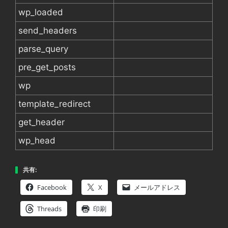
wp_loaded
send_headers
parse_query
pre_get_posts
wp
template_redirect
get_header
wp_head
共有:
Facebook
X
メールアドレス
Threads
印刷