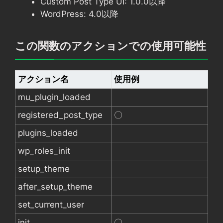
Custom Post Type UI: 1.0.0以降
WordPress: 4.0以降
この関数のアクションでの使用可能性
アクション名
使用例
mu_plugin_loaded
registered_post_type
〇
plugins_loaded
wp_roles_init
setup_theme
after_setup_theme
set_current_user
init
〇