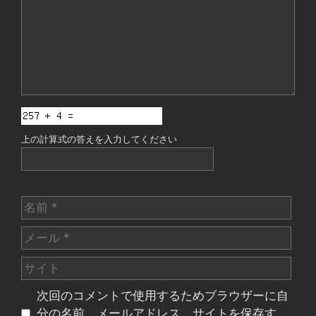
ト
上の計算式の答えを入力してください
名
前
メ
ー
サ
ル
イ
次回のコメントで使用するためブラウザーに自
ト
分の名前、メールアドレス、サイトを保存す