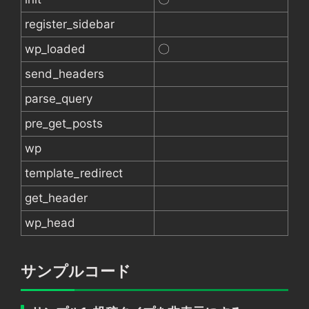
register_sidebar
wp_loaded
〇
send_headers
parse_query
pre_get_posts
wp
template_redirect
get_header
wp_head
サンプルコード