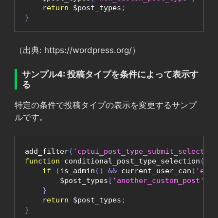
return
 $post_types
;
}
（出典: https://wordpress.org/）
サンプル4: 投稿タイプを条件によって表示す
る
特定の条件で投稿タイプの表示を変更するサンプ
ルです。
add_filter
(
'cptui_post_type_submit_select'
,
function
 conditional_post_type_selection
(
$po
if
(
is_admin
()
&&
 current_user_can
(
'edit
        $post_types
[
'another_custom_post'
]
=
}
return
 $post_types
;
}