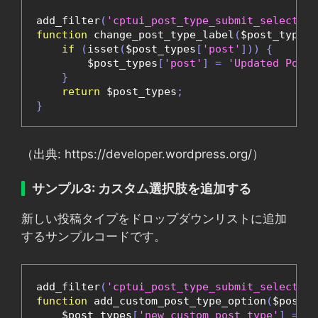
add_filter
(
'cptui_post_type_submit_select'
,
function
 change_post_type_label
(
$post_types
,
if
(
isset
(
$post_types
[
'post'
]))
{
        $post_types
[
'post'
]
=
'Updated Post 
}
return
 $post_types
;
}
（出典: https://developer.wordpress.org/）
サンプル3: カスタム選択肢を追加する
新しい投稿タイプをドロップダウンリストに追加
するサンプルコードです。
add_filter
(
'cptui_post_type_submit_select'
,
function
 add_custom_post_type_option
(
$post_t
    $post_types
[
'new_custom_post_type'
]
=
'N