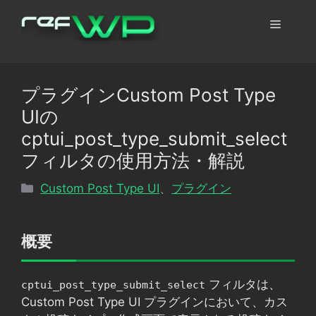
コ
メ
ン
テ
ン
ニ
ツ
プラグインCustom Post Type
へ
ュ
UIの
ス
キ
cptui_post_type_submit_select
ッ
ー
フィルタの使用方法・解説
プ
カ
Custom Post Type UI
、
プラグイン
テ
ゴ
リ
概要
ー
フィルタは、
cptui_post_type_submit_select
Custom Post Type UI プラグインにおいて、カス