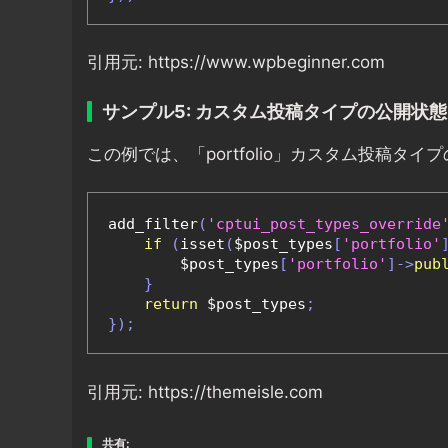
引用元: https://www.wpbeginner.com
サンプル5: カスタム投稿タイプの公開状
この例では、「portfolio」カスタム投稿
add_filter
(
'cptui_post_types_override
if
(
isset
(
$post_types
[
'portfolio'
        $post_types
[
'portfolio'
]->
pub
}
return
 $post_types
;
});
引用元: https://themeisle.com
共有: