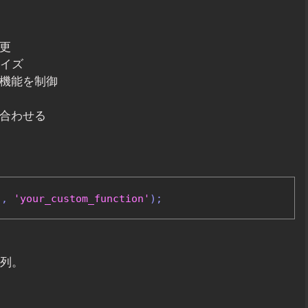
変更
マイズ
の機能を制御
に合わせる
'
,
'your_custom_function'
);
配列。