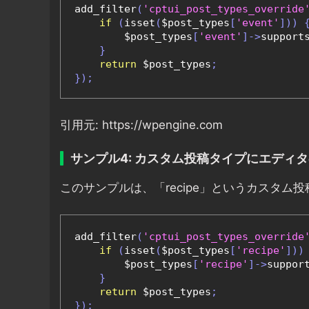
add_filter
(
'cptui_post_types_override
if
(
isset
(
$post_types
[
'event'
]))
        $post_types
[
'event'
]->
support
}
return
 $post_types
;
});
引用元: https://wpengine.com
サンプル4: カスタム投稿タイプにエディ
このサンプルは、「recipe」というカスタ
add_filter
(
'cptui_post_types_override
if
(
isset
(
$post_types
[
'recipe'
]))
        $post_types
[
'recipe'
]->
suppor
}
return
 $post_types
;
});