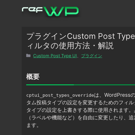
コ
ン
テ
ン
ツ
プラグインCustom Post Type U
へ
ィルタの使用方法・解説
ス
カ
Custom Post Type UI
、
プラグイン
キ
テ
ッ
ゴ
プ
リ
概要
ー
は、WordPress
cptui_post_types_override
タム投稿タイプの設定を変更するためのフィル
タイプの設定を上書きする際に使用されます。
（ラベルや機能など）を自由に変更したり、追
ます。