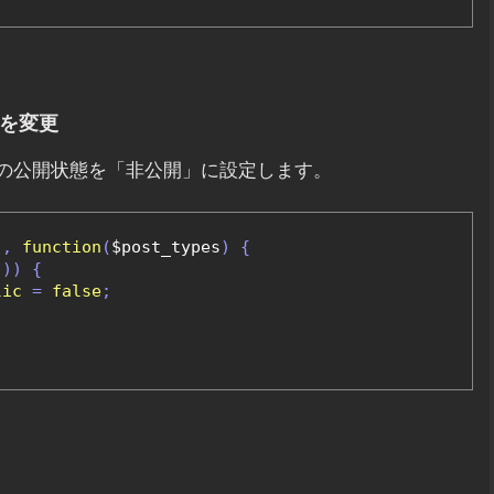
態を変更
タイプの公開状態を「非公開」に設定します。
'
,
function
(
$post_types
)
{
]))
{
lic
=
false
;