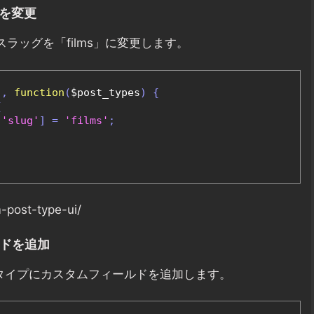
グを変更
ラッグを「films」に変更します。
'
,
function
(
$post_types
)
{
{
[
'slug'
]
=
'films'
;
-post-type-ui/
ルドを追加
稿タイプにカスタムフィールドを追加します。