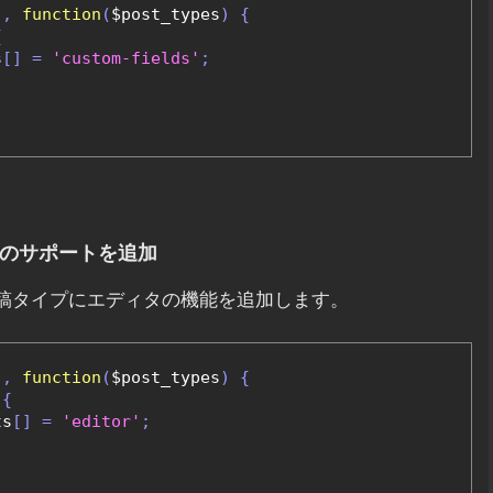
'
,
function
(
$post_types
)
{
{
s
[]
=
'custom-fields'
;
タのサポートを追加
ム投稿タイプにエディタの機能を追加します。
'
,
function
(
$post_types
)
{
{
ts
[]
=
'editor'
;