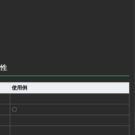
。
能性
使用例
〇