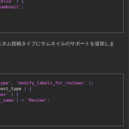
folio'
)
{
humbnail'
;
いうカスタム投稿タイプにサムネイルのサポートを追加しま
type'
,
'modify_labels_for_reviews'
);
post_type 
)
{
ews'
)
{
r_name'
]
=
'Review'
;