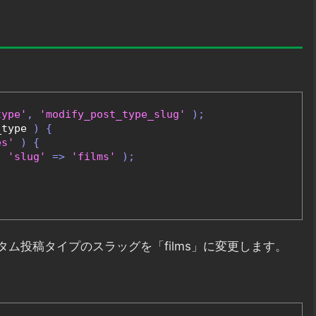
type'
,
'modify_post_type_slug'
);
_type 
)
{
es'
)
{
(
'slug'
=>
'films'
);
スタム投稿タイプのスラッグを「films」に変更します。