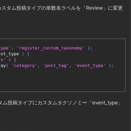
うカスタム投稿タイプの単数名ラベルを「Review」に変更
type'
,
'register_custom_taxonomy'
);
ost_type 
)
{
ts'
)
{
ray
(
'category'
,
'post_tag'
,
'event_type'
);
タム投稿タイプにカスタムタクソノミー「event_type」