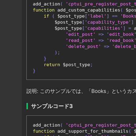
add_action
(
'cptui_pre_register_post_
function
 add_custom_capabilities
(
 $po
if
(
 $post_type
[
'label'
]
==
'Book
        $post_type
[
'capability_type'
]
        $post_type
[
'capabilities'
]
=
 
'edit_post'
=>
'edit_book
'read_post'
=>
'read_book
'delete_post'
=>
'delete_
);
}
return
 $post_type
;
}
説明: このサンプルでは、「Books」とい
サンプルコード3
add_action
(
'cptui_pre_register_post_
function
 add_support_for_thumbnails
(
 