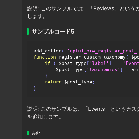
説明: このサンプルでは、「Reviews」とい
します。
サンプルコード5
add_action
(
'cptui_pre_register_post_
function
 register_custom_taxonomy
(
 $p
if
(
 $post_type
[
'label'
]
==
'Even
        $post_type
[
'taxonomies'
]
=
 ar
}
return
 $post_type
;
}
説明: このサンプルは、「Events」というカス
を追加します。
共有: