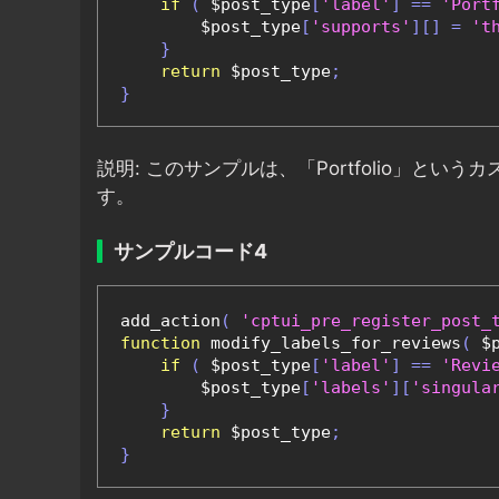
if
(
 $post_type
[
'label'
]
==
'Port
        $post_type
[
'supports'
][]
=
't
}
return
 $post_type
;
}
説明: このサンプルは、「Portfolio」と
す。
サンプルコード4
add_action
(
'cptui_pre_register_post_
function
 modify_labels_for_reviews
(
 $
if
(
 $post_type
[
'label'
]
==
'Revi
        $post_type
[
'labels'
][
'singula
}
return
 $post_type
;
}