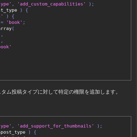
type'
,
'add_custom_capabilities'
);
st_type 
)
{
s'
)
{
=
'book'
;
array
(
'
,
'
,
book'
うカスタム投稿タイプに対して特定の権限を追加します。
type'
,
'add_support_for_thumbnails'
);
$post_type 
)
{