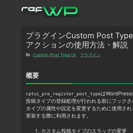
コ
ン
テ
ン
ツ
プラグインCustom Post Type UI
へ
アクションの使用方法・解説
ス
カ
Custom Post Type UI
、
プラグイン
キ
テ
ッ
ゴ
プ
リ
概要
ー
はWordPres
cptui_pre_register_post_type
投稿タイプの登録処理が行われる前にフックさ
タイプの属性や設定を変更するために使用され
実装する際に利用されます。
カスタム投稿タイプのスラッグの変更