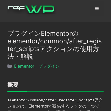
コ
メ
ン
テ
ン
ニ
ツ
プラグインElementorの
へ
ュ
elementor/common/after_regis
ス
キ
ter_scriptsアクションの使用方
ッ
ー
法・解説
プ
カ
Elementor
、
プラグイン
テ
ゴ
リ
概要
ー
アク
elementor/common/after_register_scripts
ションは、Elementorが提供するフックの一つで、