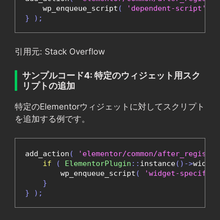
    wp_enqueue_script
(
'dependent-script'
,
 g
}
);
引用元: Stack Overflow
サンプルコード4: 特定のウィジェット用スク
リプトの追加
特定のElementorウィジェットに対してスクリプト
を追加する例です。
add_action
(
'elementor/common/after_register
if
(
ElementorPlugin
::
instance
()->
widget
        wp_enqueue_script
(
'widget-specific-
}
}
);