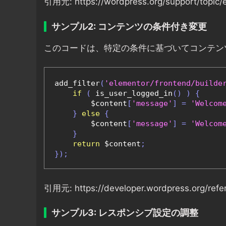
引用元: https://wordpress.org/support/topic/
サンプル2: コンテンツの条件付き変更
このコードは、特定の条件に基づいてコンテン
add_filter
(
'elementor/frontend/builde
if
(
 is_user_logged_in
()
)
{
        $content
[
'message'
]
=
'Welcom
}
else
{
        $content
[
'message'
]
=
'Welcom
}
return
 $content
;
});
引用元: https://developer.wordpress.org/refe
サンプル3: レスポンシブ設定の調整