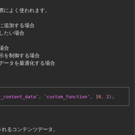
際によく使われます。
に追加する場合
したい場合
場合
示を制御する場合
データを最適化する場合
r_content_data'
,
'custom_function'
,
10
,
2
);
使用されるコンテンツデータ。