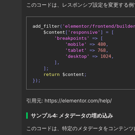
このコードは、レスポンシブ設定を変更する例
add_filter
(
'elementor/frontend/builde
    $content
[
'responsive'
]
=
[
'breakpoints'
=>
[
'mobile'
=>
480
,
'tablet'
=>
768
,
'desktop'
=>
1024
,
],
];
return
 $content
;
});
引用元: https://elementor.com/help/
サンプル4: メタデータの埋め込み
このコードは、特定のメタデータをコンテンツ