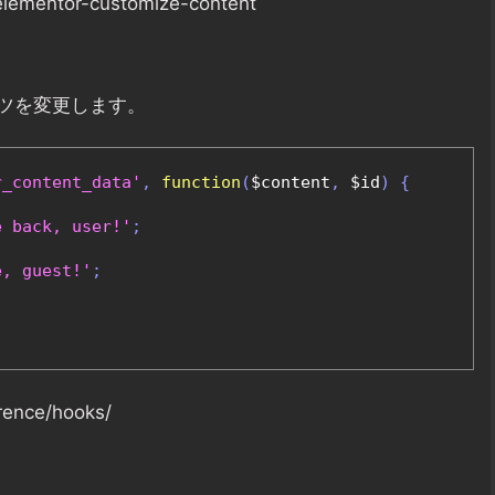
elementor-customize-content
ツを変更します。
r_content_data'
,
function
(
$content
,
 $id
)
{
e back, user!'
;
e, guest!'
;
rence/hooks/