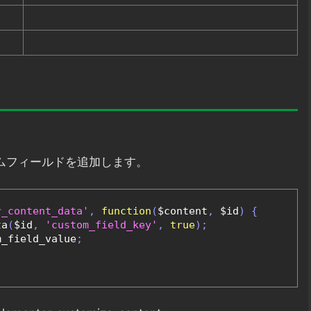
スタムフィールドを追加します。
r_content_data'
,
function
(
$content
,
 $id
)
{
ta
(
$id
,
'custom_field_key'
,
true
);
m_field_value
;