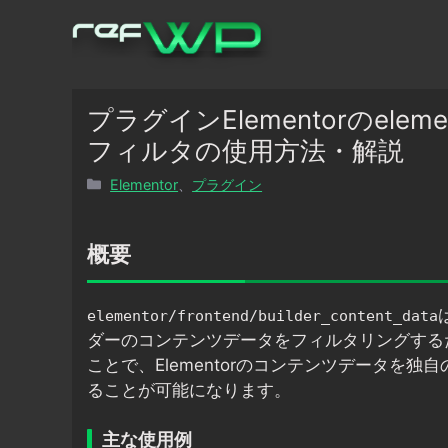
コ
ン
テ
ン
ツ
プラグインElementorのelementor
へ
フィルタの使用方法・解説
ス
カ
Elementor
、
プラグイン
キ
テ
ッ
ゴ
プ
リ
概要
ー
elementor/frontend/builder_content_data
ダーのコンテンツデータをフィルタリングする
ことで、Elementorのコンテンツデータを
ることが可能になります。
主な使用例