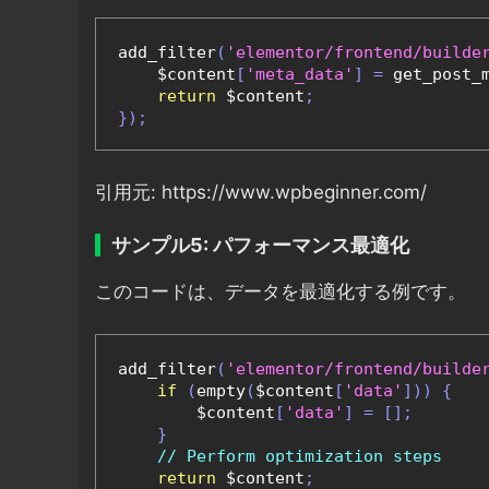
add_filter
(
'elementor/frontend/builde
    $content
[
'meta_data'
]
=
 get_post_
return
 $content
;
});
引用元: https://www.wpbeginner.com/
サンプル5: パフォーマンス最適化
このコードは、データを最適化する例です。
add_filter
(
'elementor/frontend/builde
if
(
empty
(
$content
[
'data'
]))
{
        $content
[
'data'
]
=
[];
}
// Perform optimization steps
return
 $content
;