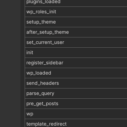
plugins_loaded
wp_roles_init
setup_theme
after_setup_theme
set_current_user
init
register_sidebar
wp_loaded
send_headers
parse_query
pre_get_posts
wp
template_redirect