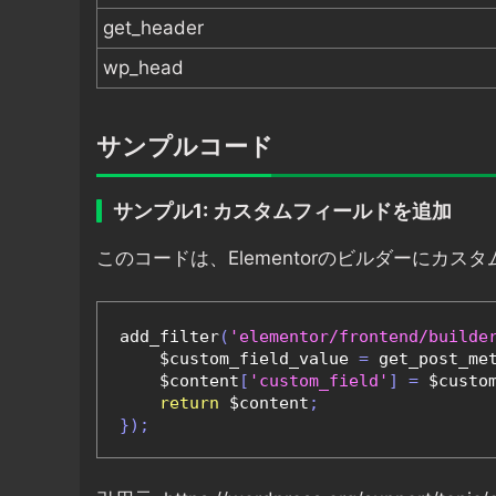
get_header
wp_head
サンプルコード
サンプル1: カスタムフィールドを追加
このコードは、Elementorのビルダーにカ
add_filter
(
'elementor/frontend/builde
    $custom_field_value 
=
 get_post_me
    $content
[
'custom_field'
]
=
 $custo
return
 $content
;
});