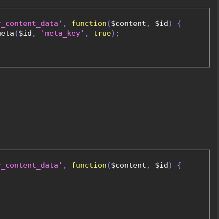
r_content_data'
,
function
(
$content
,
 $id
)
{
meta
(
$id
,
'meta_key'
,
true
);
r_content_data'
,
function
(
$content
,
 $id
)
{