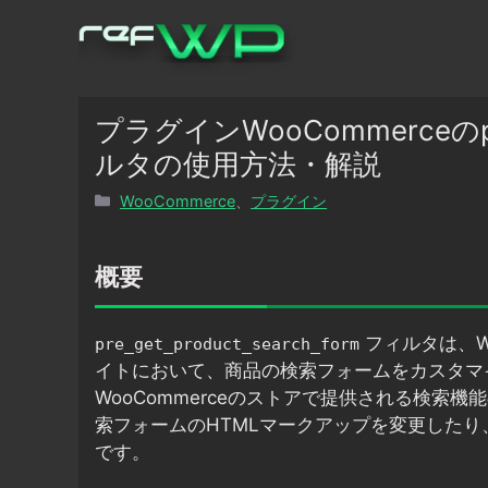
コ
ン
テ
ン
ツ
プラグインWooCommerceのpre_
へ
ルタの使用方法・解説
ス
カ
WooCommerce
、
プラグイン
キ
テ
ッ
ゴ
プ
リ
概要
ー
フィルタは、Wo
pre_get_product_search_form
イトにおいて、商品の検索フォームをカスタマ
WooCommerceのストアで提供される検
索フォームのHTMLマークアップを変更した
です。