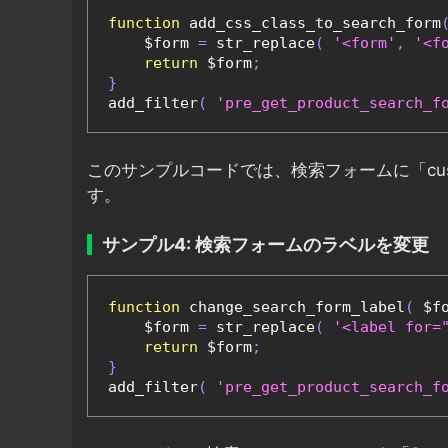
function
 add_css_class_to_search_form
    $form 
=
 str_replace
(
'<form'
,
'<f
return
 $form
;
}
add_filter
(
'pre_get_product_search_f
このサンプルコードでは、検索フォームに「custo
す。
サンプル4: 検索フォームのラベルを変更
function
 change_search_form_label
(
 $f
    $form 
=
 str_replace
(
'<label for=
return
 $form
;
}
add_filter
(
'pre_get_product_search_f