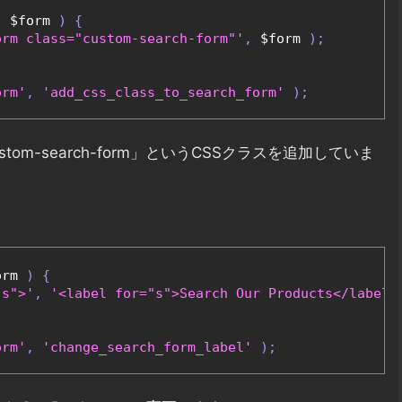
(
 $form 
)
{
orm class="custom-search-form"'
,
 $form 
);
orm'
,
'add_css_class_to_search_form'
);
m-search-form」というCSSクラスを追加していま
orm 
)
{
"s">'
,
'<label for="s">Search Our Products</label>
orm'
,
'change_search_form_label'
);