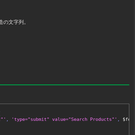
造の文字列。
{
t"'
,
'type="submit" value="Search Products"'
,
 $for