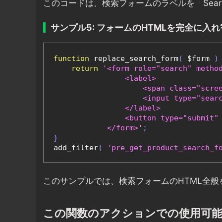
このコードは、検索フォームのラベルを「Search 
サンプル5: フォームのHTMLを完全に入
function
 replace_search_form
(
 $form 
)
return
'<form role="search" metho
                <label>

                    <span class="scre
                    <input type="sear
                </label>

                <button type="submit"
            </form>'
;
}
add_filter
(
'pre_get_product_search_f
このサンプルでは、検索フォームのHTML全
この関数のアクションでの使用可