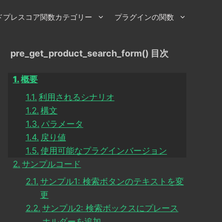
ドプレスコア関数カテゴリー
プラグインの関数
pre_get_product_search_form() 目次
概要
利用されるシナリオ
構文
パラメータ
戻り値
使用可能なプラグインバージョン
サンプルコード
サンプル1: 検索ボタンのテキストを変
更
サンプル2: 検索ボックスにプレース
ホルダーを追加