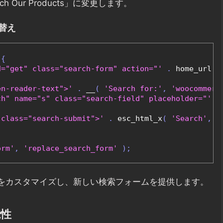
Our Products」に変更します。
れ替え
{
d="get" class="search-form" action="'
.
 home_url
(
en-reader-text">'
.
 __
(
'Search for:'
,
'woocommerc
ch" name="s" class="search-field" placeholder="'
.
 class="search-submit">'
.
 esc_html_x
(
'Search'
,
'
orm'
,
'replace_search_form'
);
般をカスタマイズし、新しい検索フォームを提供します。
能性