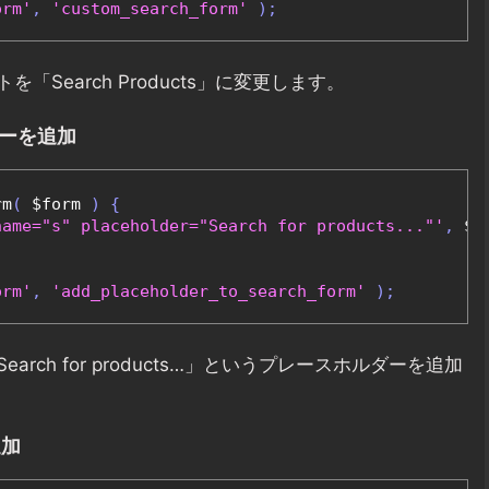
orm'
,
'custom_search_form'
);
earch Products」に変更します。
ダーを追加
rm
(
 $form 
)
{
name="s" placeholder="Search for products..."'
,
 $f
orm'
,
'add_placeholder_to_search_form'
);
ch for products…」というプレースホルダーを追加
追加