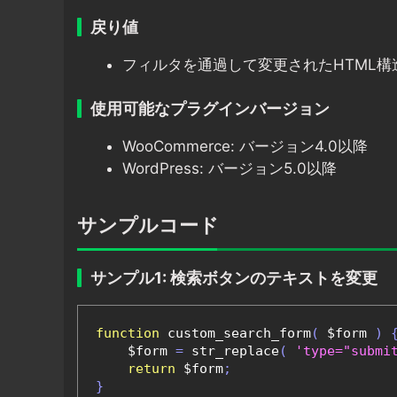
戻り値
フィルタを通過して変更されたHTML構
使用可能なプラグインバージョン
WooCommerce: バージョン4.0以降
WordPress: バージョン5.0以降
サンプルコード
サンプル1: 検索ボタンのテキストを変更
function
 custom_search_form
(
 $form 
)
    $form 
=
 str_replace
(
'type="submi
return
 $form
;
}