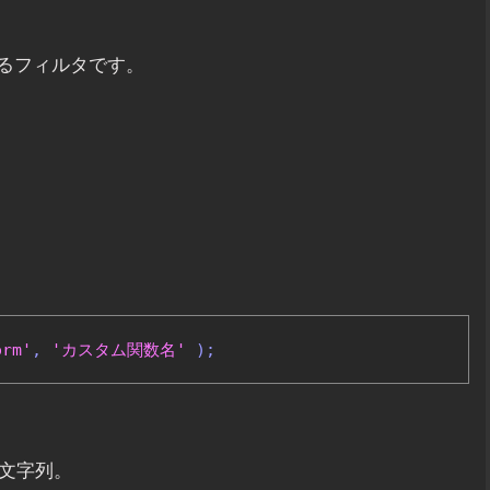
るフィルタです。
orm'
,
'カスタム関数名'
);
む文字列。