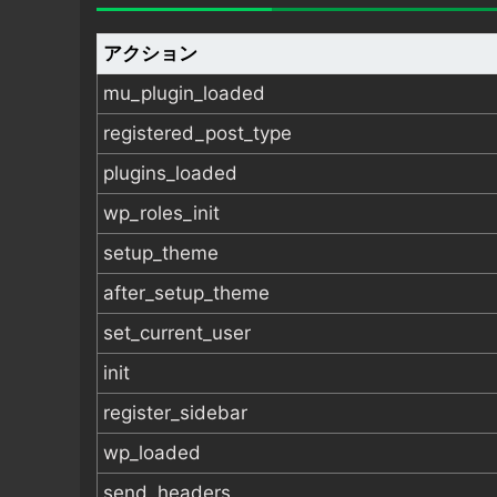
アクション
mu_plugin_loaded
registered_post_type
plugins_loaded
wp_roles_init
setup_theme
after_setup_theme
set_current_user
init
register_sidebar
wp_loaded
send_headers