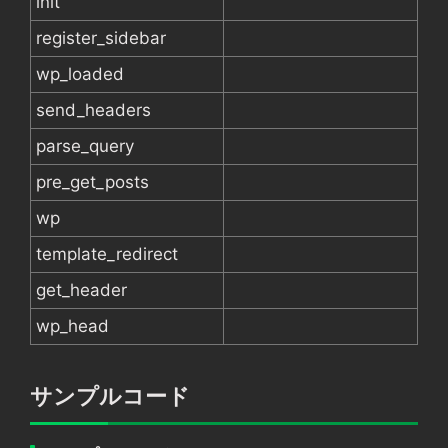
init
register_sidebar
wp_loaded
send_headers
parse_query
pre_get_posts
wp
template_redirect
get_header
wp_head
サンプルコード