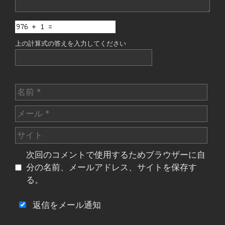
上の計算式の答えを入力してください
名
前
メ
ー
サ
ル
イ
次回のコメントで使用するためブラウザーに自
ト
分の名前、メールアドレス、サイトを保存す
る。
返信をメール通知