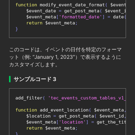
function
 modify_event_date_format
(
 $event_me
    $event_date 
=
 get_post_meta
(
 $event_id
,
    $event_meta
[
'formatted_date'
]
=
 date
(
'F
return
 $event_meta
;
}
このコードは、イベントの日付を特定のフォーマ
ット（例: “January 1, 2023″）で表示するように
カスタマイズします。
サンプルコード 3
add_filter
(
'tec_events_custom_tables_v1_blo
function
 add_event_location
(
 $event_meta
,
 $e
    $location 
=
 get_post_meta
(
 $event_id
,
'_
    $event_meta
[
'location'
]
=
 get_the_title
(
return
 $event_meta
;
}