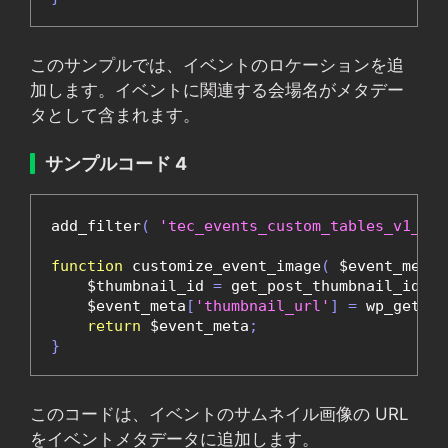
このサンプルでは、イベントのロケーションを追
加します。イベントに関連する会場名がメタデー
タとして含まれます。
サンプルコード 4
add_filter
(
'tec_events_custom_tables_v1_blo
function
 customize_event_image
(
 $event_meta
,
    $thumbnail_id 
=
 get_post_thumbnail_id
(
 $
    $event_meta
[
'thumbnail_url'
]
=
 wp_get_at
return
 $event_meta
;
}
このコードは、イベントのサムネイル画像の URL
をイベントメタデータに追加します。