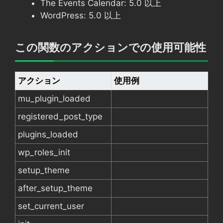
The Events Calendar: 5.0 以上
WordPress: 5.0 以上
この関数のアクションでの使用可能性
アクション
使用例
mu_plugin_loaded
registered_post_type
plugins_loaded
wp_roles_init
setup_theme
after_setup_theme
set_current_user