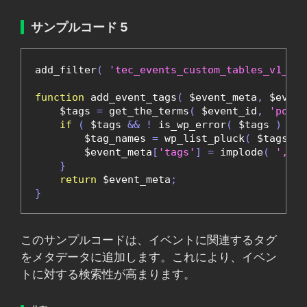
サンプルコード 5
add_filter
(
'tec_events_custom_tables_v1_blo
function
 add_event_tags
(
 $event_meta
,
 $event
    $tags 
=
 get_the_terms
(
 $event_id
,
'post_
if
(
 $tags 
&&
!
 is_wp_error
(
 $tags 
)
)
{
        $tag_names 
=
 wp_list_pluck
(
 $tags
,
'
        $event_meta
[
'tags'
]
=
 implode
(
', '
,
}
return
 $event_meta
;
}
このサンプルコードは、イベントに関連するタグ
をメタデータに追加します。これにより、イベン
トに対する検索性が高まります。