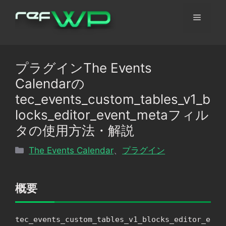
コ
メ
ン
テ
ン
ニ
ツ
プラグインThe Events
へ
ュ
Calendarの
ス
キ
tec_events_custom_tables_v1_b
ッ
ー
locks_editor_event_metaフィル
プ
タの使用方法・解説
カ
The Events Calendar
、
プラグイン
テ
ゴ
リ
概要
ー
tec_events_custom_tables_v1_blocks_editor_e