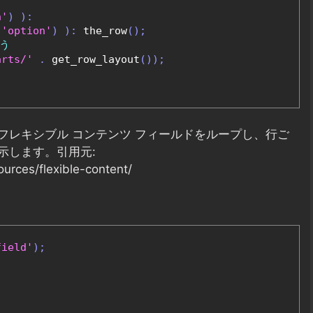
n'
)
):
'option'
)
):
 the_row
();
う
arts/'
.
 get_row_layout
());
フレキシブル コンテンツ フィールドをループし、行ご
示します。引用元:
rces/flexible-content/
field'
);