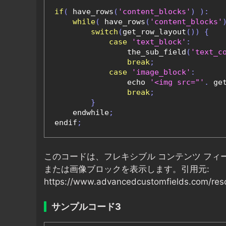
if
(
 have_rows
(
'content_blocks'
)
):
while
(
 have_rows
(
'content_blocks'
switch
(
get_row_layout
())
{
case
'text_block'
:
                the_sub_field
(
'text_c
break
;
case
'image_block'
:
                echo 
'<img src="'
.
 ge
break
;
}
    endwhile
;
endif
;
このコードは、フレキシブル コンテンツ フ
または画像ブロックを表示します。引用元:
https://www.advancedcustomfields.com/resou
サンプルコード3