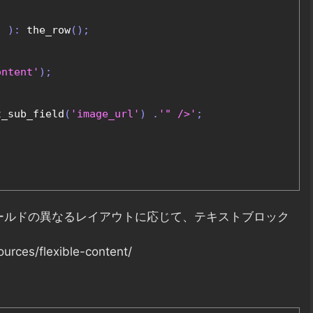
)
):
 the_row
();
ontent'
);
t_sub_field
(
'image_url'
)
.
'" />'
;
ィールドの異なるレイアウトに応じて、テキストブロック
rces/flexible-content/