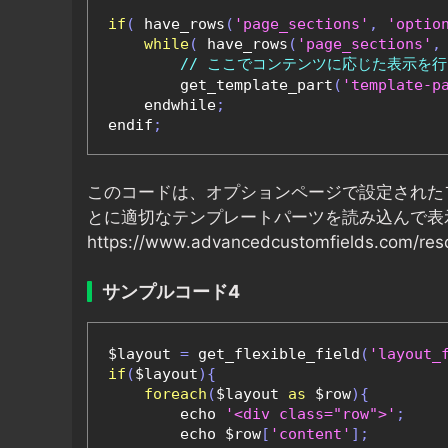
if
(
 have_rows
(
'page_sections'
,
'optio
while
(
 have_rows
(
'page_sections'
,
// ここでコンテンツに応じた表示を行
        get_template_part
(
'template-p
    endwhile
;
endif
;
このコードは、オプションページで設定された
とに適切なテンプレートパーツを読み込んで表
https://www.advancedcustomfields.com/resou
サンプルコード4
$layout 
=
 get_flexible_field
(
'layout_
if
(
$layout
){
foreach
(
$layout 
as
 $row
){
        echo 
'<div class="row">'
;
        echo $row
[
'content'
];