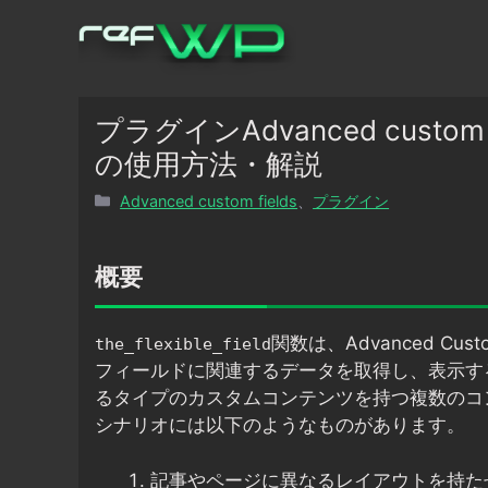
コ
ン
テ
ン
ツ
プラグインAdvanced custom fie
へ
の使用方法・解説
ス
カ
Advanced custom fields
、
プラグイン
キ
テ
ッ
ゴ
プ
リ
概要
ー
関数は、Advanced Cus
the_flexible_field
フィールドに関連するデータを取得し、表示す
るタイプのカスタムコンテンツを持つ複数のコ
シナリオには以下のようなものがあります。
記事やページに異なるレイアウトを持た