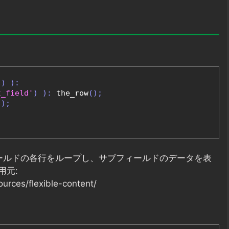
'
)
):
t_field'
)
):
 the_row
();
'
);
ィールドの各行をループし、サブフィールドのデータを表
用元:
rces/flexible-content/