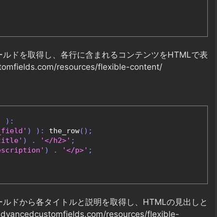
ールドを取得し、各行に含まれるコンテンツをHTMLで表
elds.com/resources/flexible-content/
)
):
_field'
)
):
 the_row
();
title'
)
.
'</h2>'
;
escription'
)
.
'</p>'
;
ールドから各タイトルと説明を取得し、HTMLの見出しと
dcustomfields.com/resources/flexible-