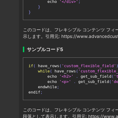
        echo 
'</div>'
;
}
}
このコードは、フレキシブル コンテンツ フィ
示します。引用元: https://www.advancedcustomfi
サンプルコード5
if
(
 have_rows
(
'custom_flexible_field'
while
(
 have_rows
(
'custom_flexible
        echo 
'<h2>'
.
 get_sub_field
(
'
        echo 
'<p>'
.
 get_sub_field
(
'd
    endwhile
;
endif
;
このコードは、フレキシブル コンテンツ フィ
段落として表示します。引用元: https://www.advance