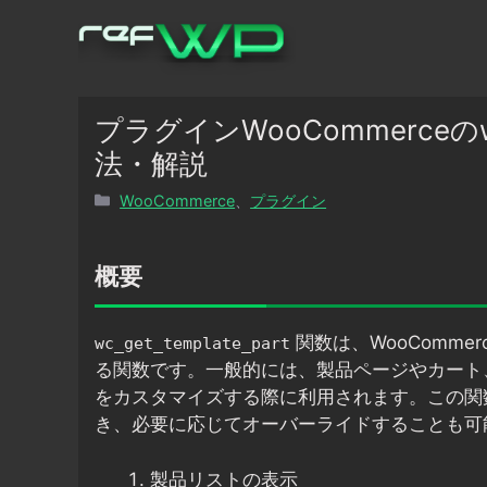
コ
ン
テ
ン
ツ
プラグインWooCommerceのwc
へ
法・解説
ス
カ
WooCommerce
、
プラグイン
キ
テ
ッ
ゴ
プ
リ
概要
ー
関数は、WooComm
wc_get_template_part
る関数です。一般的には、製品ページやカート、チ
をカスタマイズする際に利用されます。この関
き、必要に応じてオーバーライドすることも可
製品リストの表示