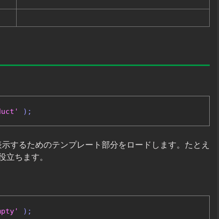
duct'
);
容を表示するためのテンプレート部分をロードします。たとえ
役立ちます。
mpty'
);