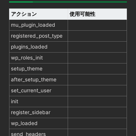
アクション
使用可能性
mu_plugin_loaded
registered_post_type
plugins_loaded
wp_roles_init
setup_theme
after_setup_theme
set_current_user
init
register_sidebar
wp_loaded
send_headers