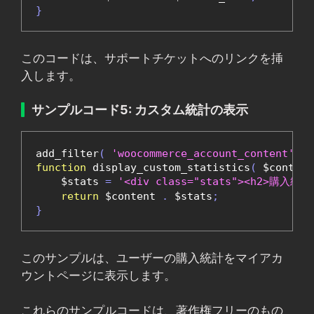
}
このコードは、サポートチケットへのリンクを挿
入します。
サンプルコード5: カスタム統計の表示
add_filter
(
'woocommerce_account_content'
,
'
function
 display_custom_statistics
(
 $content
    $stats 
=
'<div class="stats"><h2>購入統
return
 $content 
.
 $stats
;
}
このサンプルは、ユーザーの購入統計をマイアカ
ウントページに表示します。
これらのサンプルコードは、著作権フリーのもの