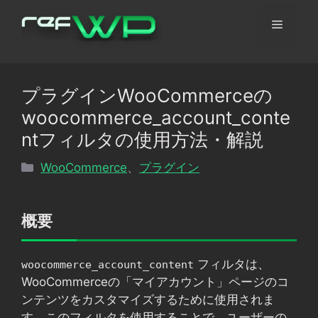
コ
メ
ン
テ
ン
ニ
ツ
プラグインWooCommerceの
へ
ュ
woocommerce_account_conte
ス
キ
ntフィルタの使用方法・解説
ッ
ー
カ
WooCommerce
、
プラグイン
プ
テ
ゴ
リ
概要
ー
フィルタは、
woocommerce_account_content
WooCommerceの「マイアカウント」ページのコ
ンテンツをカスタマイズするために使用されま
す。このフィルタを使用することで、ユーザーの