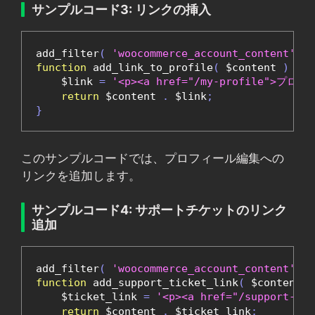
サンプルコード3: リンクの挿入
add_filter
(
'woocommerce_account_content'
,
'
function
 add_link_to_profile
(
 $content 
)
{
    $link 
=
'<p><a href="/my-profile">プ
return
 $content 
.
 $link
;
}
このサンプルコードでは、プロフィール編集への
リンクを追加します。
サンプルコード4: サポートチケットのリンク
追加
add_filter
(
'woocommerce_account_content'
,
'
function
 add_support_ticket_link
(
 $content 
)
    $ticket_link 
=
'<p><a href="/support
return
 $content 
.
 $ticket_link
;