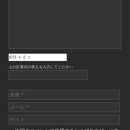
ン
ト
上の計算式の答えを入力してください
名
前
メ
ー
サ
ル
イ