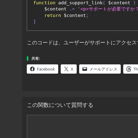
function
 add_support_link
(
 $content 
)
    $content 
.=
'<p>サポートが必要ですか？ <
return
 $content
;
}
このコードは、ユーザーがサポートにアクセス
共有:
Facebook
X
メールアドレス
Th
この関数について質問する
コ
メ
ン