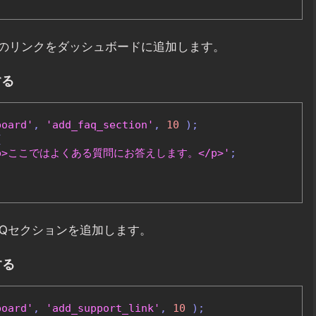
のリンクをダッシュボードに追加します。
する
board'
,
'add_faq_section'
,
10
);
{
><p>ここではよくある質問にお答えします。</p>'
;
AQセクションを追加します。
する
board'
,
'add_support_link'
,
10
);