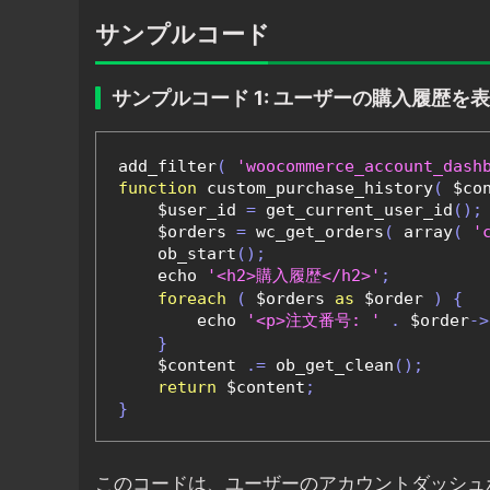
サンプルコード
サンプルコード 1: ユーザーの購入履歴を
add_filter
(
'woocommerce_account_dash
function
 custom_purchase_history
(
 $co
    $user_id 
=
 get_current_user_id
();
    $orders 
=
 wc_get_orders
(
 array
(
'
    ob_start
();
    echo 
'<h2>購入履歴</h2>'
;
foreach
(
 $orders 
as
 $order 
)
{
        echo 
'<p>注文番号: '
.
 $order
->
}
    $content 
.=
 ob_get_clean
();
return
 $content
;
}
このコードは、ユーザーのアカウントダッシュ