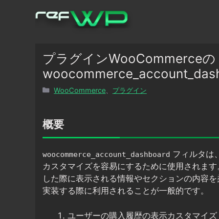
コ
ン
テ
ン
ツ
プラグインWooCommerceの
へ
woocommerce_account
ス
カ
WooCommerce
、
プラグイン
キ
テ
ッ
ゴ
プ
リ
概要
ー
フィルタは、
woocommerce_account_dashboard
カスタマイズを容易にするために使用されます
した際に表示される情報やセクションの内容を
実装する際に利用されることが一般的です。
ユーザーの購入履歴の表示カスタマイズ