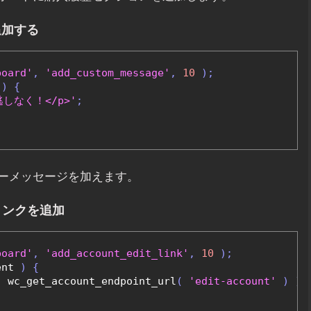
追加する
board'
,
'add_custom_message'
,
10
);
 
)
{
しなく！</p>'
;
ーメッセージを加えます。
リンクを追加
board'
,
'add_account_edit_link'
,
10
);
ent 
)
{
(
 wc_get_account_endpoint_url
(
'edit-account'
)
)