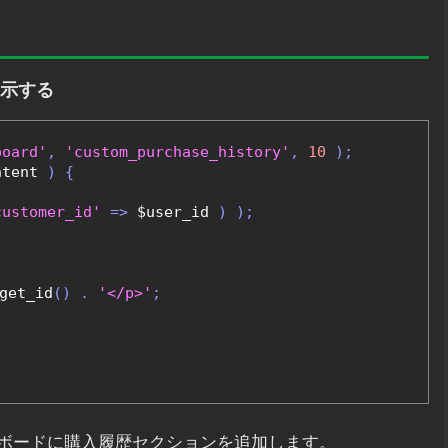
表示する
board'
,
'custom_purchase_history'
,
10
);
ntent 
)
{
customer_id'
=>
 $user_id 
)
);
get_id
()
.
'</p>'
;
ボードに購入履歴セクションを追加します。