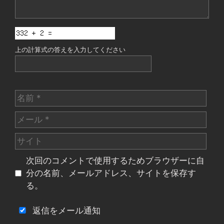
上の計算式の答えを入力してください
名
前
メ
ー
サ
ル
イ
次回のコメントで使用するためブラウザーに自
ト
分の名前、メールアドレス、サイトを保存す
る。
返信をメール通知