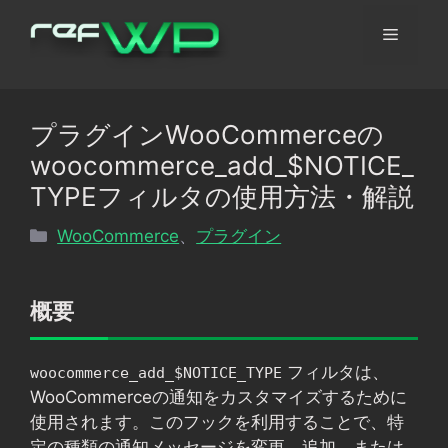
コ
メ
ン
テ
ン
ニ
ツ
プラグインWooCommerceの
へ
ュ
woocommerce_add_$NOTICE_
ス
キ
TYPEフィルタの使用方法・解説
ッ
ー
カ
WooCommerce
、
プラグイン
プ
テ
ゴ
リ
概要
ー
フィルタは、
woocommerce_add_$NOTICE_TYPE
WooCommerceの通知をカスタマイズするために
使用されます。このフックを利用することで、特
定の種類の通知メッセージを変更、追加、または