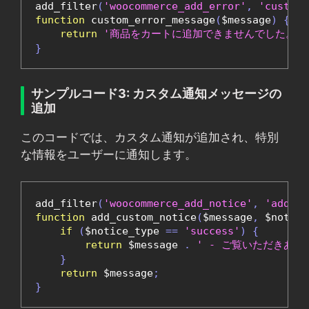
add_filter
(
'woocommerce_add_error'
,
'custom_
function
 custom_error_message
(
$message
)
{
return
'商品をカートに追加できませんでした。再
}
サンプルコード3: カスタム通知メッセージの
追加
このコードでは、カスタム通知が追加され、特別
な情報をユーザーに通知します。
add_filter
(
'woocommerce_add_notice'
,
'add_cu
function
 add_custom_notice
(
$message
,
 $notice
if
(
$notice_type 
==
'success'
)
{
return
 $message 
.
' - ご覧いただきあ
}
return
 $message
;
}