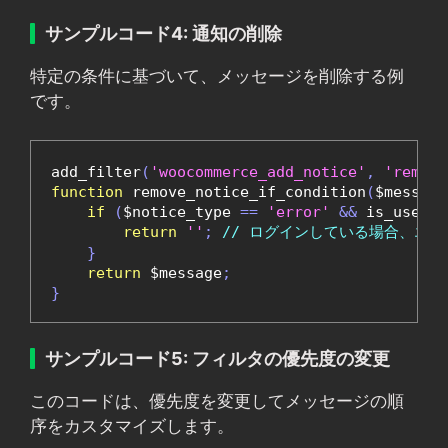
サンプルコード4: 通知の削除
特定の条件に基づいて、メッセージを削除する例
です。
add_filter
(
'woocommerce_add_notice'
,
'remove
function
 remove_notice_if_condition
(
$message
if
(
$notice_type 
==
'error'
&&
 is_user_l
return
''
;
// ログインしている場合、エ
}
return
 $message
;
}
サンプルコード5: フィルタの優先度の変更
このコードは、優先度を変更してメッセージの順
序をカスタマイズします。