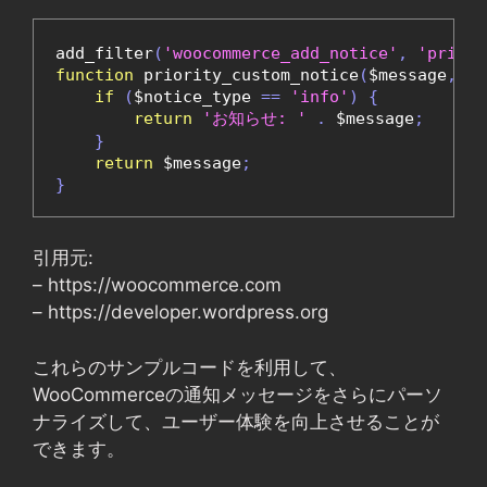
add_filter
(
'woocommerce_add_notice'
,
'priori
function
 priority_custom_notice
(
$message
,
 $n
if
(
$notice_type 
==
'info'
)
{
return
'お知らせ: '
.
 $message
;
}
return
 $message
;
}
引用元:
– https://woocommerce.com
– https://developer.wordpress.org
これらのサンプルコードを利用して、
WooCommerceの通知メッセージをさらにパーソ
ナライズして、ユーザー体験を向上させることが
できます。