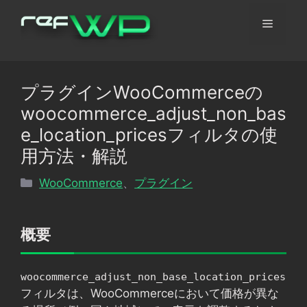
コ
メ
ン
テ
ン
ニ
ツ
プラグインWooCommerceの
へ
ュ
woocommerce_adjust_non_bas
ス
キ
e_location_pricesフィルタの使
ッ
ー
用方法・解説
プ
カ
WooCommerce
、
プラグイン
テ
ゴ
リ
概要
ー
woocommerce_adjust_non_base_location_prices
フィルタは、WooCommerceにおいて価格が異な