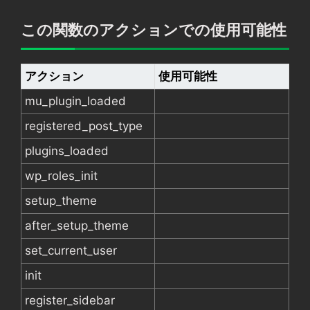
この関数のアクションでの使用可能性
アクション
使用可能性
mu_plugin_loaded
registered_post_type
plugins_loaded
wp_roles_init
setup_theme
after_setup_theme
set_current_user
init
register_sidebar