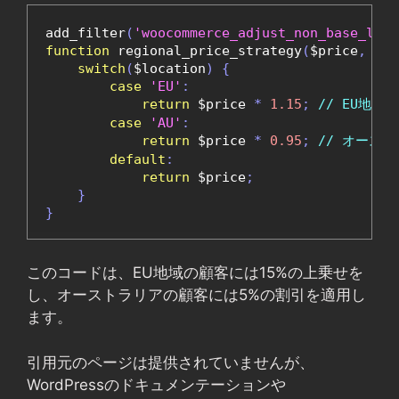
add_filter
(
'woocommerce_adjust_non_base_loca
function
 regional_price_strategy
(
$price
,
 $lo
switch
(
$location
)
{
case
'EU'
:
return
 $price 
*
1.15
;
// EU地域
case
'AU'
:
return
 $price 
*
0.95
;
// オース
default
:
return
 $price
;
}
}
このコードは、EU地域の顧客には15%の上乗せを
し、オーストラリアの顧客には5%の割引を適用し
ます。
引用元のページは提供されていませんが、
WordPressのドキュメンテーションや