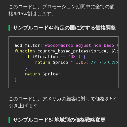
このコードは、プロモーション期間中に全ての価
格を15%割引します。
サンプルコード4: 特定の国に対する価格調整
add_filter
(
'woocommerce_adjust_non_base_loca
function
 country_based_prices
(
$price
,
 $locat
if
(
$location 
==
'US'
)
{
return
 $price 
*
1.05
;
// アメリカの顧
}
return
 $price
;
}
このコードは、アメリカの顧客に対して価格を5%
引き上げます。
サンプルコード5: 地域別の価格戦略変更