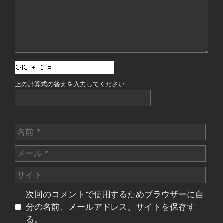
上の計算式の答えを入力してください
名
前
メ
ー
サ
ル
イ
次回のコメントで使用するためブラウザーに自
ト
分の名前、メールアドレス、サイトを保存す
る。