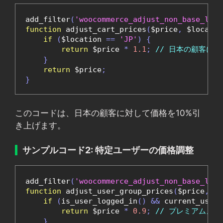
add_filter
(
'woocommerce_adjust_non_base_loca
function
 adjust_cart_prices
(
$price
,
 $locatio
if
(
$location 
==
'JP'
)
{
return
 $price 
*
1.1
;
// 日本の顧客には
}
return
 $price
;
}
このコードは、日本の顧客に対して価格を10%引
き上げます。
サンプルコード2: 特定ユーザーの価格調整
add_filter
(
'woocommerce_adjust_non_base_loca
function
 adjust_user_group_prices
(
$price
,
 $l
if
(
is_user_logged_in
()
&&
 current_user_
return
 $price 
*
0.9
;
// プレミアムメン
}