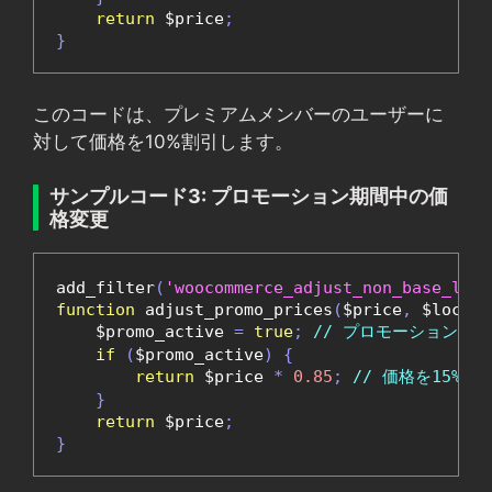
return
 $price
;
}
このコードは、プレミアムメンバーのユーザーに
対して価格を10%割引します。
サンプルコード3: プロモーション期間中の価
格変更
add_filter
(
'woocommerce_adjust_non_base_loca
function
 adjust_promo_prices
(
$price
,
 $locati
    $promo_active 
=
true
;
// プロモーションが
if
(
$promo_active
)
{
return
 $price 
*
0.85
;
// 価格を15%割
}
return
 $price
;
}