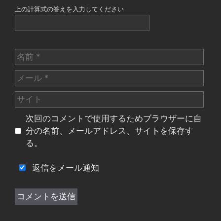
上の計算式の答えを入力してください
名
前
メ
ー
サ
ル
イ
次回のコメントで使用するためブラウザーに自
ト
分の名前、メールアドレス、サイトを保存す
る。
返信をメール通知