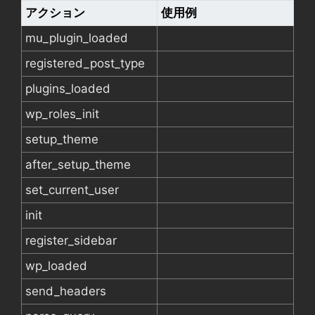
アクション
使用例
mu_plugin_loaded
registered_post_type
plugins_loaded
wp_roles_init
setup_theme
after_setup_theme
set_current_user
init
register_sidebar
wp_loaded
send_headers