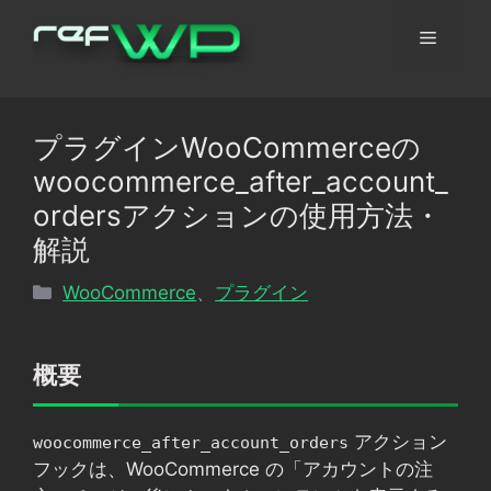
コ
メ
ン
テ
ン
ニ
ツ
プラグインWooCommerceの
へ
ュ
woocommerce_after_account_
ス
キ
ordersアクションの使用方法・
ッ
ー
解説
プ
カ
WooCommerce
、
プラグイン
テ
ゴ
リ
概要
ー
アクション
woocommerce_after_account_orders
フックは、WooCommerce の「アカウントの注