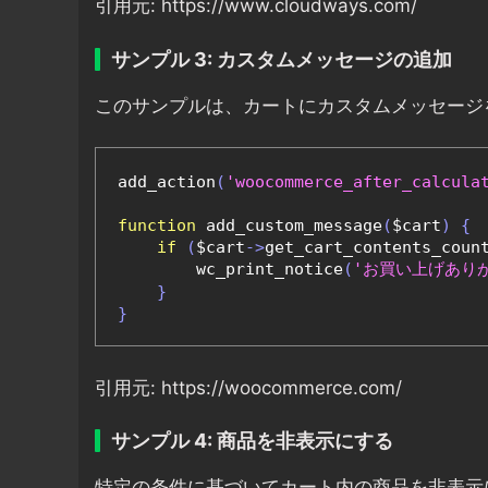
引用元: https://www.cloudways.com/
サンプル 3: カスタムメッセージの追加
このサンプルは、カートにカスタムメッセージ
add_action
(
'woocommerce_after_calcula
function
 add_custom_message
(
$cart
)
{
if
(
$cart
->
get_cart_contents_coun
        wc_print_notice
(
'お買い上げあり
}
}
引用元: https://woocommerce.com/
サンプル 4: 商品を非表示にする
特定の条件に基づいてカート内の商品を非表示