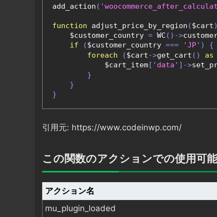
add_action
(
'woocommerce_after_calcula
function
 adjust_price_by_region
(
$cart
    $customer_country 
=
 WC
()->
custome
if
(
$customer_country 
===
'JP'
)
{
foreach
(
$cart
->
get_cart
()
as
            $cart_item
[
'data'
]->
set_p
}
}
}
引用元: https://www.codeinwp.com/
この関数のアクションでの使用可
アクション名
mu_plugin_loaded