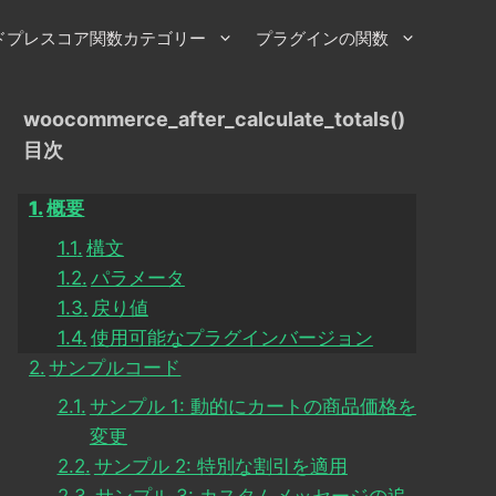
ドプレスコア関数カテゴリー
プラグインの関数
woocommerce_after_calculate_totals()
目次
概要
構文
パラメータ
戻り値
使用可能なプラグインバージョン
サンプルコード
サンプル 1: 動的にカートの商品価格を
変更
サンプル 2: 特別な割引を適用