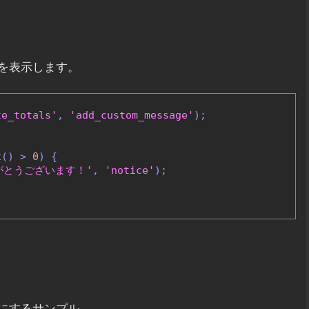
を表示します。
te_totals'
,
'add_custom_message'
);
t
()
>
0
)
{
がとうございます！'
,
'notice'
);
にするサンプル。