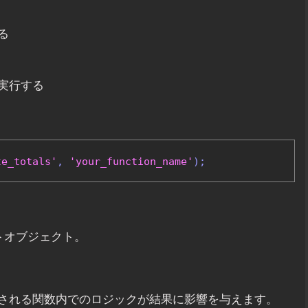
る
実行する
te_totals'
,
'your_function_name'
);
のカートオブジェクト。
される関数内でのロジックが結果に影響を与えます。