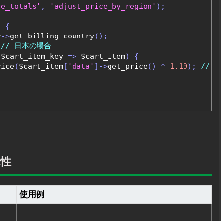
te_totals'
,
'adjust_price_by_region'
);
)
{
r
->
get_billing_country
();
// 日本の場合
 $cart_item_key 
=>
 $cart_item
)
{
rice
(
$cart_item
[
'data'
]->
get_price
()
*
1.10
);
// 
能性
使用例