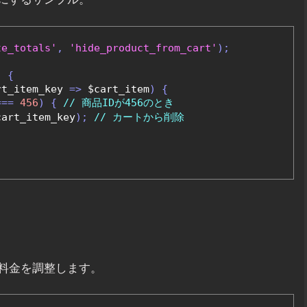
te_totals'
,
'hide_product_from_cart'
);
)
{
rt_item_key 
=>
 $cart_item
)
{
===
456
)
{
// 商品IDが456のとき
cart_item_key
);
// カートから削除
料金を調整します。