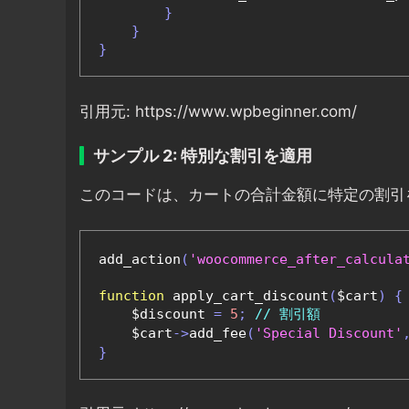
}
}
}
引用元: https://www.wpbeginner.com/
サンプル 2: 特別な割引を適用
このコードは、カートの合計金額に特定の割引
add_action
(
'woocommerce_after_calcula
function
 apply_cart_discount
(
$cart
)
{
    $discount 
=
5
;
// 割引額
    $cart
->
add_fee
(
'Special Discount'
}