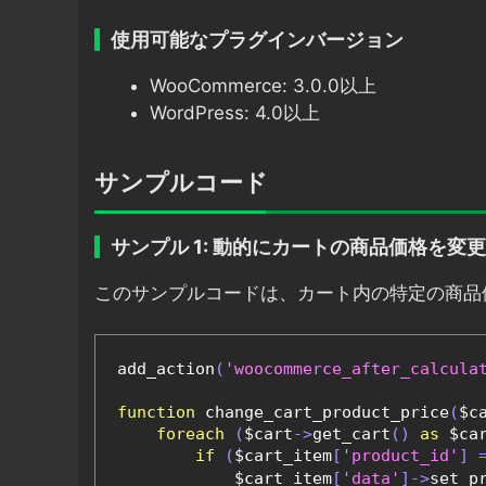
使用可能なプラグインバージョン
WooCommerce: 3.0.0以上
WordPress: 4.0以上
サンプルコード
サンプル 1: 動的にカートの商品価格を変更
このサンプルコードは、カート内の特定の商品
add_action
(
'woocommerce_after_calcula
function
 change_cart_product_price
(
$c
foreach
(
$cart
->
get_cart
()
as
 $ca
if
(
$cart_item
[
'product_id'
]
            $cart_item
[
'data'
]->
set_p