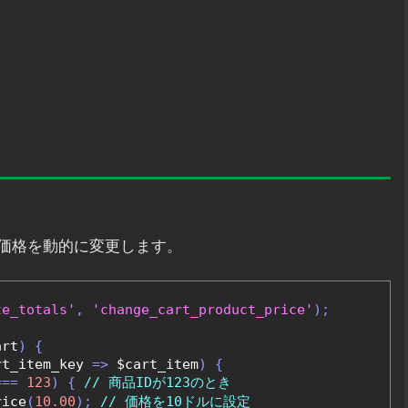
価格を動的に変更します。
te_totals'
,
'change_cart_product_price'
);
art
)
{
rt_item_key 
=>
 $cart_item
)
{
===
123
)
{
// 商品IDが123のとき
rice
(
10.00
);
// 価格を10ドルに設定