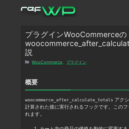
コ
ン
テ
ン
ツ
プラグインWooCommerceの
へ
woocommerce_after_cal
ス
説
キ
ッ
カ
WooCommerce
、
プラグイン
プ
テ
ゴ
リ
概要
ー
アクシ
woocommerce_after_calculate_totals
計算された後に実行されるフックです。このフ
れます。
カート内の商品の価格を動的に変更する