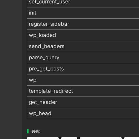
set_current_user
init
register_sidebar
wp_loaded
send_headers
parse_query
pre_get_posts
wp
template_redirect
get_header
wp_head
共有: