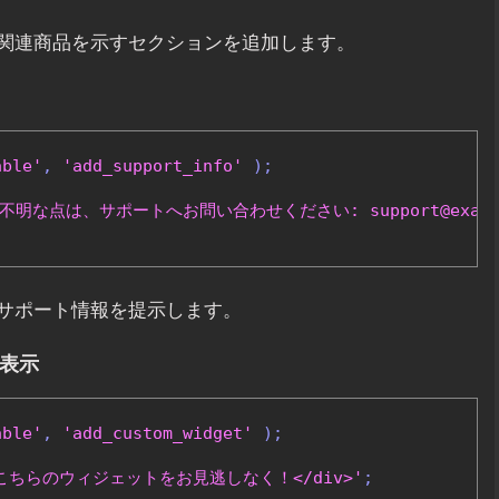
関連商品を示すセクションを追加します。
able'
,
'add_support_info'
);
o">ご不明な点は、サポートへお問い合わせください: support@exampl
サポート情報を提示します。
を表示
able'
,
'add_custom_widget'
);
get">こちらのウィジェットをお見逃しなく！</div>'
;