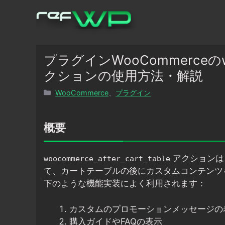
コ
ン
テ
ン
ツ
プラグインWooCommerceのwooc
へ
クションの使用方法・解説
ス
カ
WooCommerce
、
プラグイン
キ
テ
ッ
ゴ
プ
リ
概要
ー
アクションは、
woocommerce_after_cart_table
て、カートテーブルの後にカスタムコンテンツ
下のような機能実装によく利用されます：
カスタムのプロモーションメッセージの
購入ガイドやFAQの表示