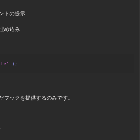
ントの提示
埋め込み
ble'
);
だフックを提供するのみです。
。