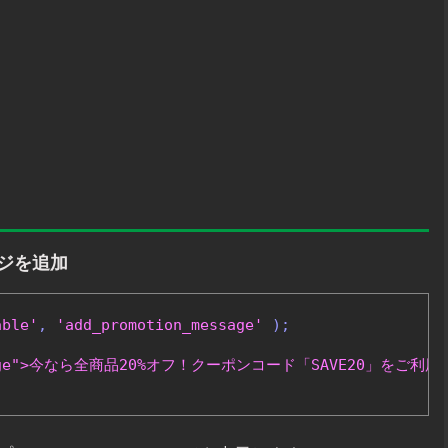
ージを追加
able'
,
'add_promotion_message'
);
message">今なら全商品20%オフ！クーポンコード「SAVE20」をご利用