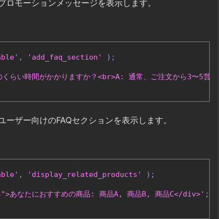
プロモーションメッセージを表示します。
able'
,
'add_faq_section'
);
配送はどのくらい時間がかかりますか？<br>A: 通常、ご注文から3〜5営業
ユーザー向けのFAQセクションを表示します。
able'
,
'display_related_products'
);
ducts">あなたにおすすめの商品: 商品A, 商品B, 商品C</div>'
;