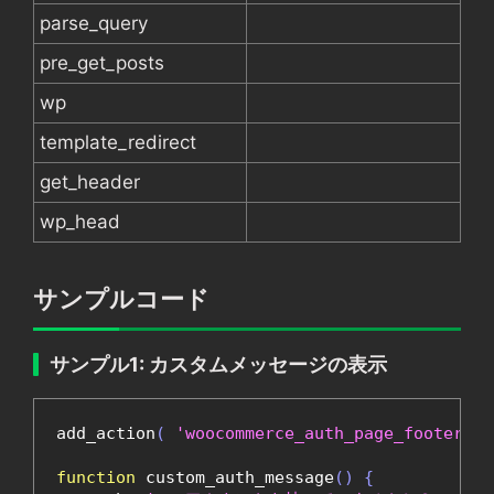
parse_query
pre_get_posts
wp
template_redirect
get_header
wp_head
サンプルコード
サンプル1: カスタムメッセージの表示
add_action
(
'woocommerce_auth_page_footer'
,
function
 custom_auth_message
()
{