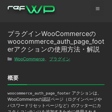
コ
メ
ン
テ
ン
ニ
ツ
プラグインWooCommerceの
へ
ュ
woocommerce_auth_page_foot
ス
キ
erアクションの使用方法・解説
ッ
ー
カ
WooCommerce
、
プラグイン
プ
テ
ゴ
リ
概要
ー
アクションは、
woocommerce_auth_page_footer
WooCommerceの認証ページ（ログインページや
パスワードリセットページなど）のフッターにカ
スタムコンテンツを追加するために使用されま