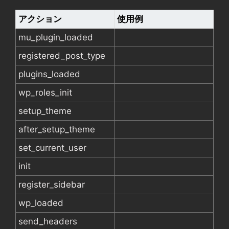
アクション
使用例
mu_plugin_loaded
registered_post_type
plugins_loaded
wp_roles_init
setup_theme
after_setup_theme
set_current_user
init
register_sidebar
wp_loaded
send_headers