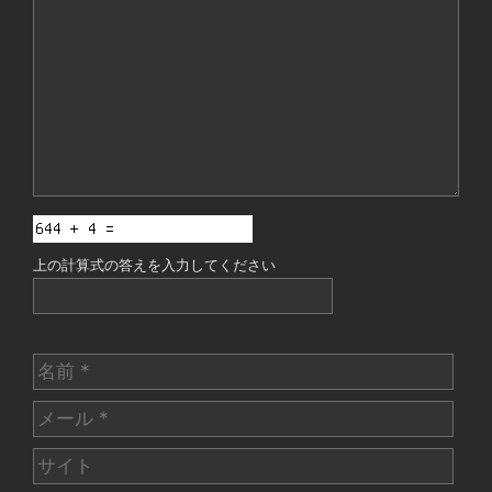
メ
ン
ト
上の計算式の答えを入力してください
名
前
メ
ー
サ
ル
イ