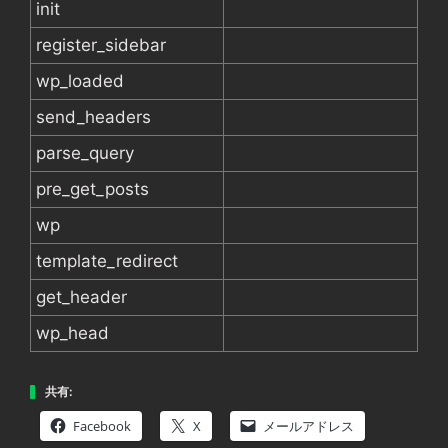
init
register_sidebar
wp_loaded
send_headers
parse_query
pre_get_posts
wp
template_redirect
get_header
wp_head
共有:
Facebook
X
メールアドレス