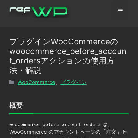
コ
メ
ン
テ
ン
ニ
ツ
プラグインWooCommerceの
へ
ュ
woocommerce_before_accoun
ス
キ
t_ordersアクションの使用方
ッ
ー
法・解説
プ
カ
WooCommerce
、
プラグイン
テ
ゴ
リ
概要
ー
は、
woocommerce_before_account_orders
WooCommerce のアカウントページの「注文」セ