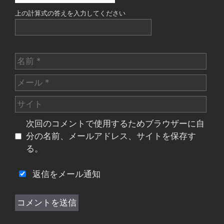
上の計算式の答えを入力してください
名
前
メ
ー
サ
ル
イ
次回のコメントで使用するためブラウザーに自
ト
分の名前、メールアドレス、サイトを保存す
る。
返信をメール通知