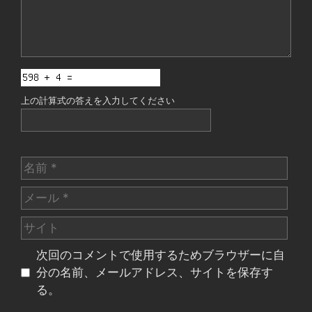
上の計算式の答えを入力してください
名
前
メ
ー
サ
ル
イ
次回のコメントで使用するためブラウザーに自
ト
分の名前、メールアドレス、サイトを保存す
る。