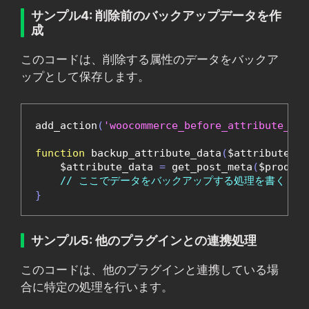
サンプル4: 削除前のバックアップデータを作
成
このコードは、削除する属性のデータをバックア
ップとして保存します。
add_action
(
'woocommerce_before_attribute_del
function
 backup_attribute_data
(
$attribute_id
    $attribute_data 
=
 get_post_meta
(
$product
// ここでデータをバックアップする処理を書く
}
サンプル5: 他のプラグインとの連携処理
このコードは、他のプラグインと連携している場
合に特定の処理を行います。