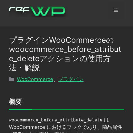
コ
メ
ン
テ
ン
ニ
ツ
プラグインWooCommerceの
へ
ュ
woocommerce_before_attribut
ス
キ
e_deleteアクションの使用方
ッ
ー
法・解説
プ
カ
WooCommerce
、
プラグイン
テ
ゴ
リ
概要
ー
は
woocommerce_before_attribute_delete
WooCommerce におけるフックであり、商品属性