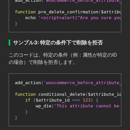
add_action
(
'woocommerce_before_attribute_del
function
 pre_delete_confirmation
(
$attribute_
    echo 
'<script>alert("Are you sure you wa
}
サンプル3: 特定の条件下で削除を拒否
このコードは、特定の条件（例：属性が特定のID
の場合）で削除を拒否します。
add_action
(
'woocommerce_before_attribute_del
function
 conditional_delete
(
$attribute_id
,
 $
if
(
$attribute_id 
===
123
)
{
        wp_die
(
'This attribute cannot be del
}
}