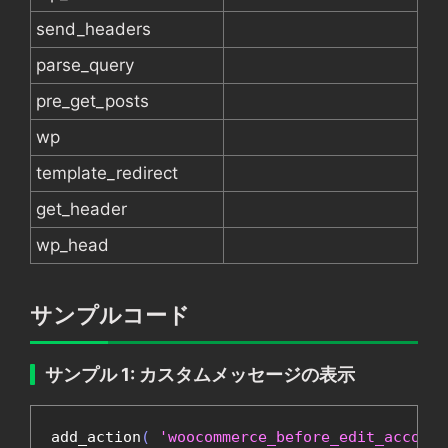
send_headers
parse_query
pre_get_posts
wp
template_redirect
get_header
wp_head
サンプルコード
サンプル 1: カスタムメッセージの表示
add_action
(
'woocommerce_before_edit_account