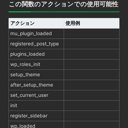
この関数のアクションでの使用可能性
アクション
使用例
mu_plugin_loaded
registered_post_type
plugins_loaded
wp_roles_init
setup_theme
after_setup_theme
set_current_user
init
register_sidebar
wp_loaded