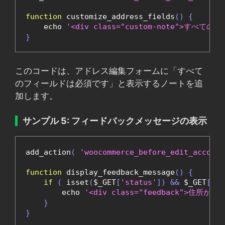
function
 customize_address_fields
()
{
    echo 
'<div class="custom-note">すべて
}
このコードは、アドレス編集フォームに「すべて
のフィールドは必須です」と表示するノートを追
加します。
サンプル 5: フィードバックメッセージの表示
add_action
(
'woocommerce_before_edit_account
function
 display_feedback_message
()
{
if
(
 isset
(
$_GET
[
'status'
])
&&
 $_GET
[
'st
        echo 
'<div class="feedback">住所が
}
}