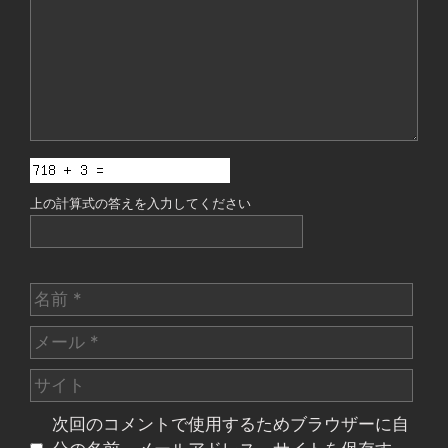
ト
上の計算式の答えを入力してください
名
前
メ
ー
サ
ル
イ
次回のコメントで使用するためブラウザーに自
ト