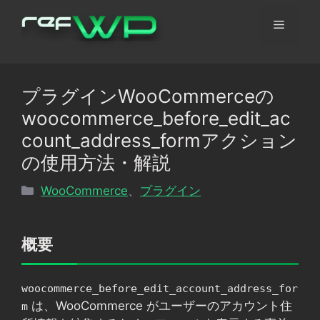
コ
メ
ン
テ
ン
ニ
ツ
プラグインWooCommerceの
へ
ュ
woocommerce_before_edit_ac
ス
キ
count_address_formアクション
ッ
ー
の使用方法・解説
プ
カ
WooCommerce
、
プラグイン
テ
ゴ
リ
概要
ー
woocommerce_before_edit_account_address_for
は、WooCommerce がユーザーのアカウント住
m