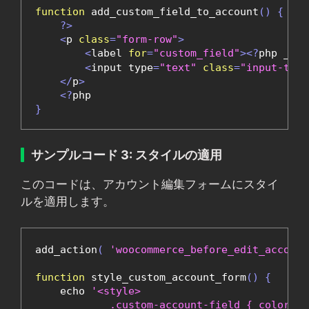
function
 add_custom_field_to_account
()
{
?>
<
p 
class
=
"form-row"
>
<
label 
for
=
"custom_field"
><?
php _e
(
<
input type
=
"text"
class
=
"input-text
</
p
>
<?
}
サンプルコード 3: スタイルの適用
このコードは、アカウント編集フォームにスタイ
ルを適用します。
add_action
(
'woocommerce_before_edit_account
function
 style_custom_account_form
()
{
    echo 
'<style>

            .custom-account-field { color: #