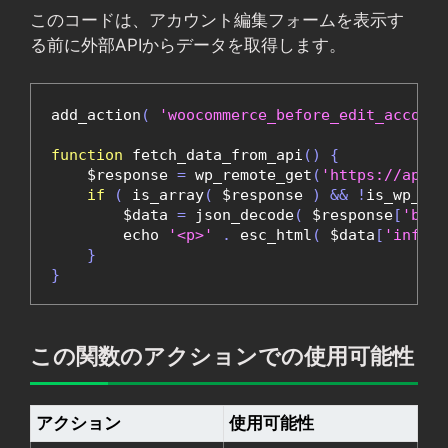
このコードは、アカウント編集フォームを表示す
る前に外部APIからデータを取得します。
add_action
(
'woocommerce_before_edit_account
function
 fetch_data_from_api
()
{
    $response 
=
 wp_remote_get
(
'https://api.e
if
(
 is_array
(
 $response 
)
&&
!
is_wp_err
        $data 
=
 json_decode
(
 $response
[
'body
        echo 
'<p>'
.
 esc_html
(
 $data
[
'info'
]
}
}
この関数のアクションでの使用可能性
アクション
使用可能性