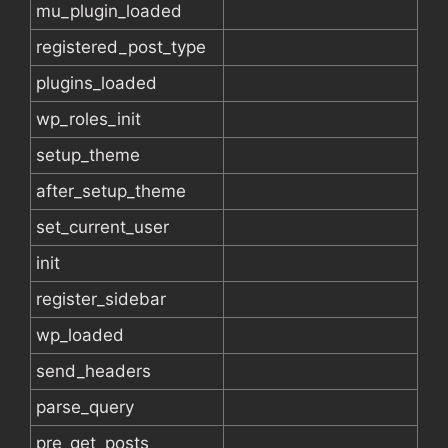
mu_plugin_loaded
registered_post_type
plugins_loaded
wp_roles_init
setup_theme
after_setup_theme
set_current_user
init
register_sidebar
wp_loaded
send_headers
parse_query
pre_get_posts