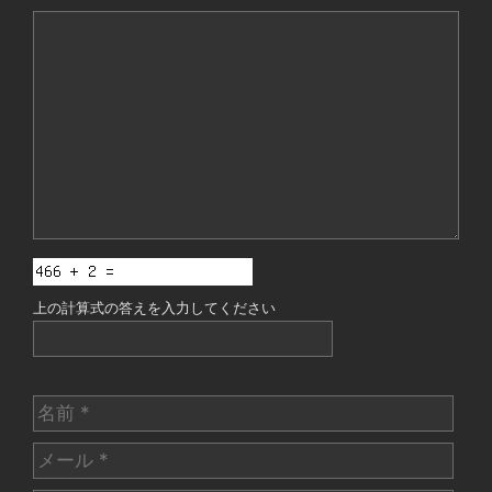
コ
メ
ン
ト
上の計算式の答えを入力してください
名
前
メ
ー