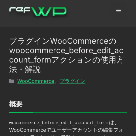
コ
メ
ン
テ
ン
ニ
ツ
プラグインWooCommerceの
へ
ュ
woocommerce_before_edit_ac
ス
キ
count_formアクションの使用方
ッ
ー
法・解説
プ
カ
WooCommerce
、
プラグイン
テ
ゴ
リ
概要
ー
は、
woocommerce_before_edit_account_form
WooCommerceでユーザーアカウントの編集フォ