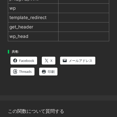
wp
template_redirect
get_header
wp_head
共有:
Facebook
X
メールアドレス
Threads
印刷
この関数について質問する