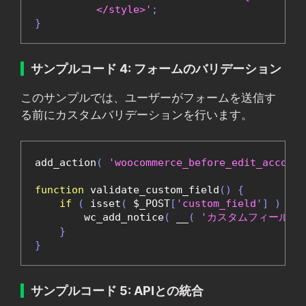
          </style>'
;
}
サンプルコード 4: フォームのバリデーション
このサンプルでは、ユーザーがフォームを送信す
る前にカスタムバリデーションを行います。
add_action
(
'woocommerce_before_edit_account
function
 validate_custom_field
()
{
if
(
 isset
(
 $_POST
[
'custom_field'
]
)
&&
 
        wc_add_notice
(
 __
(
'カスタムフィールド
}
}
サンプルコード 5: APIとの統合