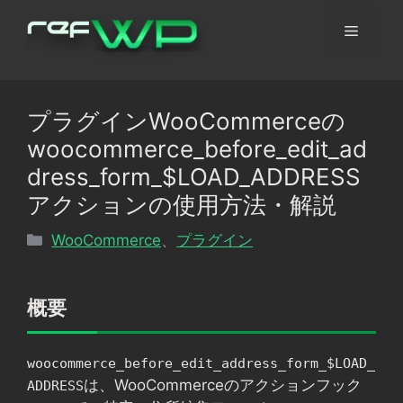
コ
メ
ン
テ
ン
ニ
ツ
プラグインWooCommerceの
へ
ュ
woocommerce_before_edit_ad
ス
キ
dress_form_$LOAD_ADDRESS
ッ
ー
アクションの使用方法・解説
プ
カ
WooCommerce
、
プラグイン
テ
ゴ
リ
概要
ー
woocommerce_before_edit_address_form_$LOAD_
は、WooCommerceのアクションフック
ADDRESS