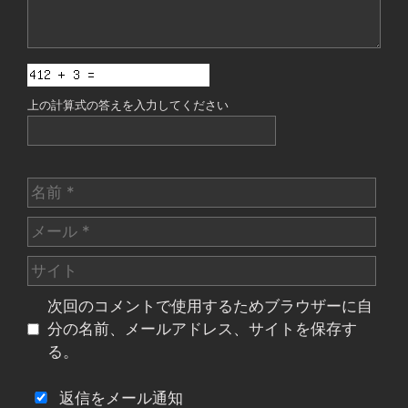
上の計算式の答えを入力してください
名
前
メ
ー
サ
ル
イ
次回のコメントで使用するためブラウザーに自
ト
分の名前、メールアドレス、サイトを保存す
る。
返信をメール通知