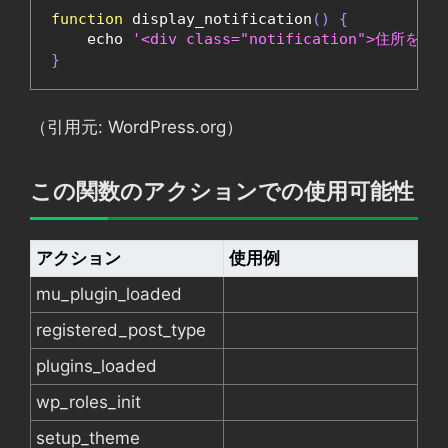
function
 display_notification
()
{
    echo 
'<div class="notification">住
}
（引用元: WordPress.org）
この関数のアクションでの使用可能性
アクション
使用例
mu_plugin_loaded
registered_post_type
plugins_loaded
wp_roles_init
setup_theme