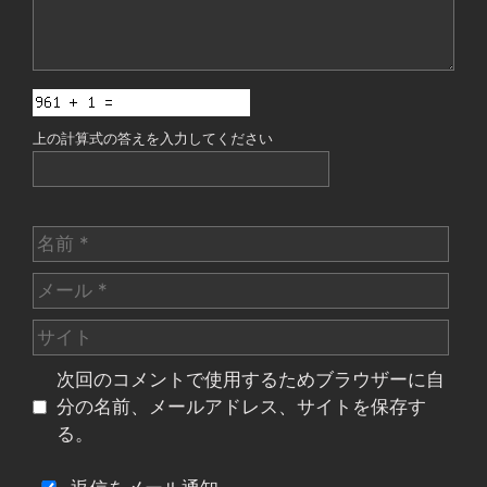
上の計算式の答えを入力してください
名
前
メ
ー
サ
ル
イ
次回のコメントで使用するためブラウザーに自
ト
分の名前、メールアドレス、サイトを保存す
る。