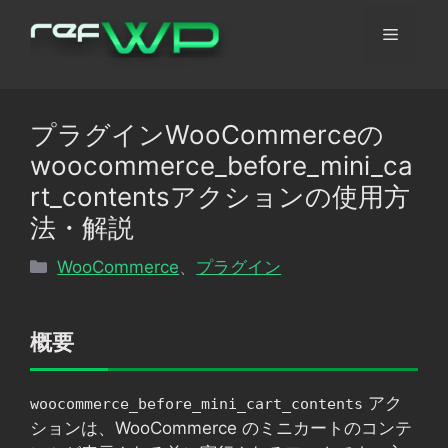
コ
メ
ン
テ
ン
ニ
ツ
プラグインWooCommerceの
へ
ュ
woocommerce_before_mini_ca
ス
キ
rt_contentsアクションの使用方
ッ
ー
法・解説
プ
カ
WooCommerce
、
プラグイン
テ
ゴ
リ
概要
ー
アク
woocommerce_before_mini_cart_contents
ションは、WooCommerce のミニカートのコンテ