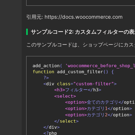
引用元: https://docs.woocommerce.com
サンプルコード2: カスタムフィルターの表
このサンプルコードは、ショップページにカス
add_action
(
'woocommerce_before_shop_
function
 add_custom_filter
()
{
?>
<
div 
class
=
"custom-filter"
>
<h3>
フィルター</
h3
>
<select>
<option>
全てのカテゴリ</
opti
<option>
カテゴリ
1
</
option
>
<option>
カテゴリ
2
</
option
>
</
select
>
</
div
>
<?