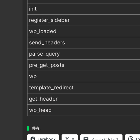
init
register_sidebar
wp_loaded
send_headers
parse_query
pre_get_posts
wp
template_redirect
get_header
wp_head
共有:
Facebook
X
メールアドレス
Th