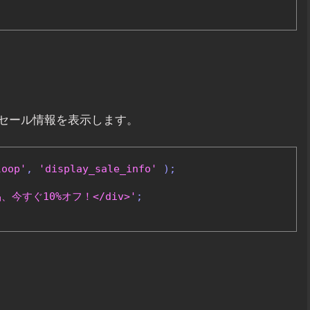
セール情報を表示します。
loop'
,
'display_sale_info'
);
全商品、今すぐ10%オフ！</div>'
;