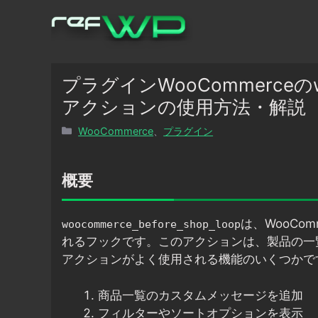
コ
ン
テ
ン
ツ
プラグインWooCommerceのwooc
へ
アクションの使用方法・解説
ス
カ
WooCommerce
、
プラグイン
キ
テ
ッ
ゴ
プ
リ
概要
ー
は、WooCo
woocommerce_before_shop_loop
れるフックです。このアクションは、製品の一
アクションがよく使用される機能のいくつかで
商品一覧のカスタムメッセージを追加
フィルターやソートオプションを表示