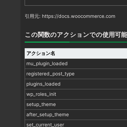
引用元: https://docs.woocommerce.com
この関数のアクションでの使用可
アクション名
mu_plugin_loaded
registered_post_type
plugins_loaded
wp_roles_init
setup_theme
after_setup_theme
set_current_user