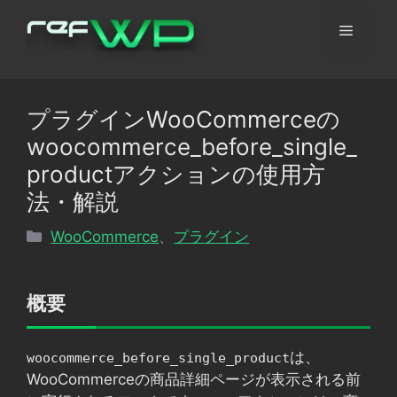
コ
メ
ン
テ
ン
ニ
ツ
プラグインWooCommerceの
へ
ュ
woocommerce_before_single_
ス
キ
productアクションの使用方
ッ
ー
法・解説
プ
カ
WooCommerce
、
プラグイン
テ
ゴ
リ
概要
ー
は、
woocommerce_before_single_product
WooCommerceの商品詳細ページが表示される前