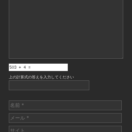
コ
メ
ン
ト
上の計算式の答えを入力してください
名
前
メ
ー
サ
ル