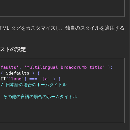
TML タグをカスタマイズし、独自のスタイルを適用する
リストの設定
efaults'
,
'multilingual_breadcrumb_title'
);
e
(
 $defaults 
)
{
GET
[
'lang'
]
===
'ja'
)
{
// 日本語の場合のホームタイトル
/ その他の言語の場合のホームタイトル