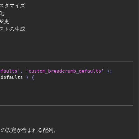
スタマイズ
化
変更
ストの生成
efaults'
,
'custom_breadcrumb_defaults'
);
$defaults 
)
{
トの設定が含まれる配列。