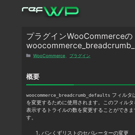
コ
ン
テ
ン
ツ
プラグインWooCommerceの
へ
woocommerce_breadcru
ス
カ
WooCommerce
、
プラグイン
キ
テ
ッ
ゴ
プ
リ
概要
ー
フィルタは
woocommerce_breadcrumb_defaults
を変更するために使用されます。このフィルタ
表示するトライルの数を変更することができま
す。
パンくずリストのセパレーターの変更