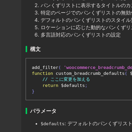
パンくずリストに表示するタイトルのカ
特定のページでのパンくずリストの無効
デフォルトのパンくずリストのスタイル
ロケーションに応じた動的なパンくずリ
多言語対応のパンくずリストの設定
構文
add_filter
(
'woocommerce_breadcrumb_d
function
 custom_breadcrumb_defaults
(
 
// ここに変更を加える
return
 $defaults
;
}
パラメータ
: デフォルトのパンくずリス
$defaults