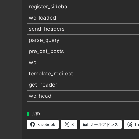
register_sidebar
wp_loaded
send_headers
parse_query
pre_get_posts
wp
template_redirect
get_header
wp_head
共有:
Facebook
X
メールアドレス
Th