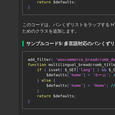
return
 $defaults
;
}
このコードは、パンくずリストをラップする H
ためのクラスを追加します。
サンプルコード5: 多言語対応のパンくず
add_filter
(
'woocommerce_breadcrumb_d
function
 multilingual_breadcrumb_titl
if
(
 isset
(
 $_GET
[
'lang'
]
)
&&
 $_
        $defaults
[
'home'
]
=
'ホーム'
;
}
else
{
        $defaults
[
'home'
]
=
'Home'
;
/
}
return
 $defaults
;
}