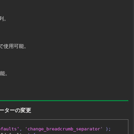
列。
以降で使用可能。
可能。
レーターの変更
efaults'
,
'change_breadcrumb_separator'
);