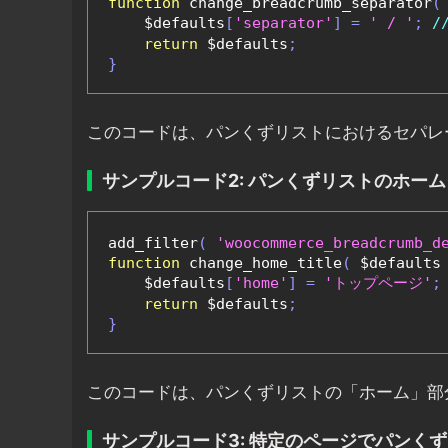
function
 change_breadcrumb_separator
(
    $defaults
[
'separator'
]
=
' / '
;
/
return
 $defaults
;
}
このコードは、パンくずリストにおけるセパレー
サンプルコード2: パンくずリストのホー
add_filter
(
'woocommerce_breadcrumb_d
function
 change_home_title
(
 $defaults
    $defaults
[
'home'
]
=
'トップページ'
;
return
 $defaults
;
}
このコードは、パンくずリストの「ホーム」部
サンプルコード3: 特定のページでパンく