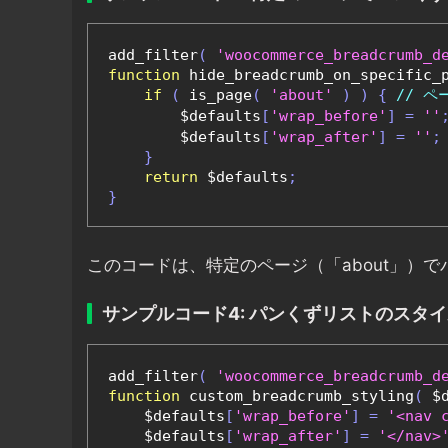
add_filter
(
'woocommerce_breadcrumb_d
function
 hide_breadcrumb_on_specific_
if
(
 is_page
(
'about'
)
)
{
// ペ
        $defaults
[
'wrap_before'
]
=
''
        $defaults
[
'wrap_after'
]
=
''
;
}
return
 $defaults
;
}
このコードは、特定のページ（「about」）
サンプルコード4: パンくずリストのスタ
add_filter
(
'woocommerce_breadcrumb_d
function
 custom_breadcrumb_styling
(
 $
    $defaults
[
'wrap_before'
]
=
'<nav 
    $defaults
[
'wrap_after'
]
=
'</nav>