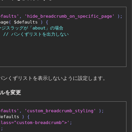
efaults'
,
'hide_breadcrumb_on_specific_page'
);
page
(
 $defaults 
)
{
ージスラッグが「about」の場合
;
// パンくずリストを出力しない
でパンくずリストを表示しないように設定します。
イルを変更
efaults'
,
'custom_breadcrumb_styling'
);
defaults 
)
{
class="custom-breadcrumb">'
;
'
;