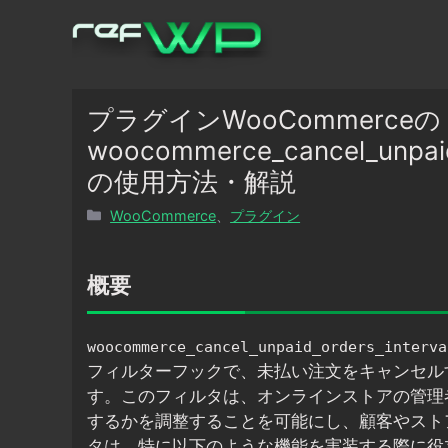
コ
ン
テ
ン
ツ
プラグインWooCommerceの
へ
woocommerce_cancel_unpai
ス
の使用方法・解説
キ
ッ
カ
WooCommerce
、
プラグイン
プ
テ
ゴ
リ
概要
ー
woocommerce_cancel_unpaid_orders_interva
フィルターフックで、未払い注文をキャンセル
す。このフィルタは、オンラインストアの管理
するかを調整することを可能にし、顧客やスト
タは、特に以下のような機能を実装する際に役