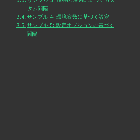
サンプル 3: 現在の時刻に基づくカス
タム間隔
サンプル 4: 環境変数に基づく設定
サンプル 5: 設定オプションに基づく
間隔
rders_interval'
);