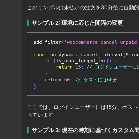
このサンプルは未払いの注文を30分後に自動
サンプル 2: 環境に応じた間隔の変更
add_filter
(
'woocommerce_cancel_unpaid
function
 dynamic_cancel_interval
(
$min
if
(
is_user_logged_in
())
{
return
15
;
// ログインユーザーに
}
return
60
;
// ゲストには60分
}
ここでは、ログインユーザーには15分、ゲス
っています。
サンプル 3: 現在の時刻に基づくカスタム