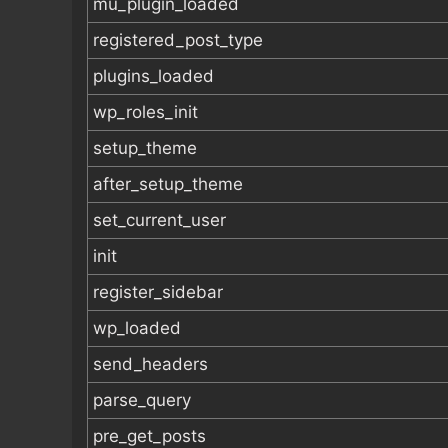
mu_plugin_loaded
registered_post_type
plugins_loaded
wp_roles_init
setup_theme
after_setup_theme
set_current_user
init
register_sidebar
wp_loaded
send_headers
parse_query
pre_get_posts