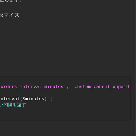
タマイズ
_orders_interval_minutes'
,
'custom_cancel_unpaid_o
interval
(
$minutes
)
{
しい間隔を返す