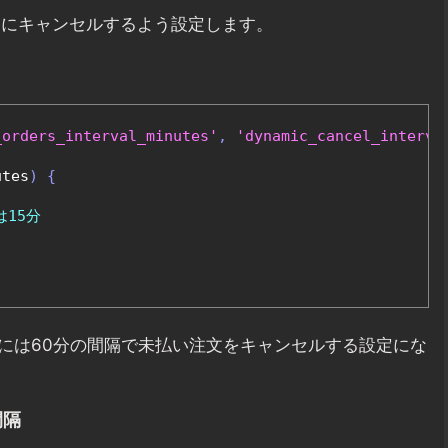
的にキャンセルするよう設定します。
_orders_interval_minutes'
,
'dynamic_cancel_interva
utes
)
{
は15分
トには60分の間隔で未払い注文をキャンセルする設定にな
間隔