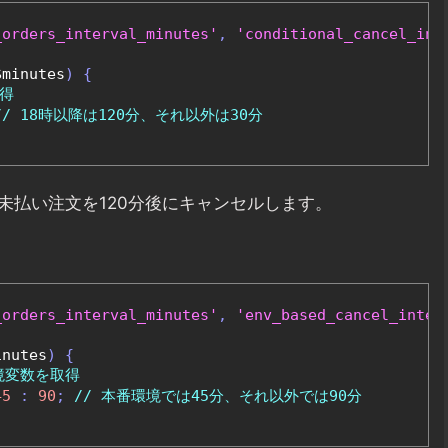
_orders_interval_minutes'
,
'conditional_cancel_int
$minutes
)
{
取得
// 18時以降は120分、それ以外は30分
未払い注文を120分後にキャンセルします。
_orders_interval_minutes'
,
'env_based_cancel_inter
inutes
)
{
環境変数を取得
45
:
90
;
// 本番環境では45分、それ以外では90分