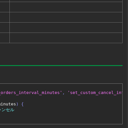
_orders_interval_minutes'
,
'set_custom_cancel_inte
minutes
)
{
ャンセル