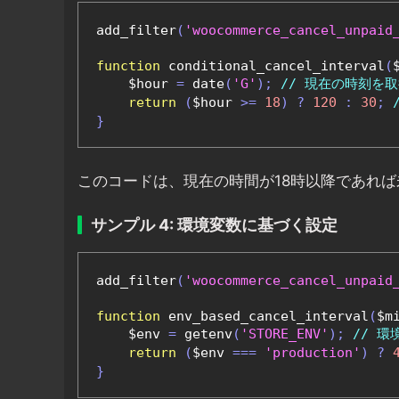
add_filter
(
'woocommerce_cancel_unpaid
function
 conditional_cancel_interval
(
    $hour 
=
 date
(
'G'
);
// 現在の時刻を
return
(
$hour 
>=
18
)
?
120
:
30
;
}
このコードは、現在の時間が18時以降であれば
サンプル 4: 環境変数に基づく設定
add_filter
(
'woocommerce_cancel_unpaid
function
 env_based_cancel_interval
(
$m
    $env 
=
 getenv
(
'STORE_ENV'
);
// 
return
(
$env 
===
'production'
)
?
}