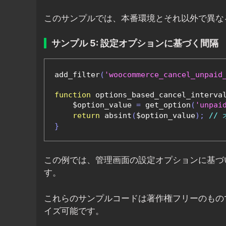
このサンプルでは、本番環境とそれ以外で異な
サンプル 5: 設定オプションに基づく間隔
add_filter
(
'woocommerce_cancel_unpaid
function
 options_based_cancel_interva
    $option_value 
=
 get_option
(
'unpai
return
 absint
(
$option_value
);
//
}
この例では、管理画面の設定オプションに基づ
す。
これらのサンプルコードは著作権フリーのもの
イズ可能です。