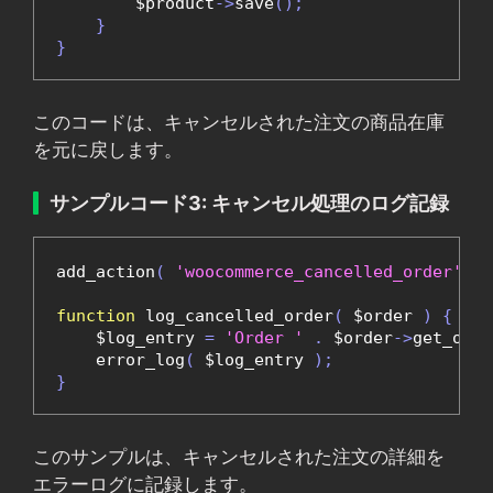
        $product
->
save
();
}
}
このコードは、キャンセルされた注文の商品在庫
を元に戻します。
サンプルコード3: キャンセル処理のログ記録
add_action
(
'woocommerce_cancelled_order'
,
'
function
 log_cancelled_order
(
 $order 
)
{
    $log_entry 
=
'Order '
.
 $order
->
get_orde
    error_log
(
 $log_entry 
);
}
このサンプルは、キャンセルされた注文の詳細を
エラーログに記録します。