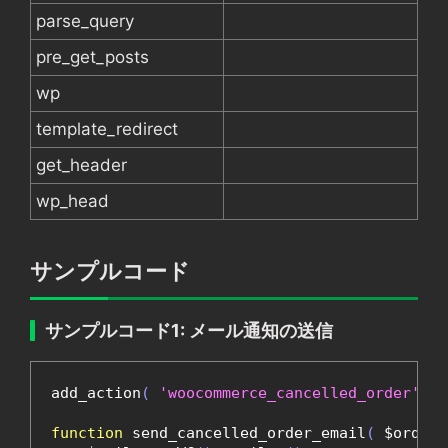
parse_query
pre_get_posts
wp
template_redirect
get_header
wp_head
サンプルコード
サンプルコード1: メール通知の送信
add_action
(
'woocommerce_cancelled_order'
,
'
function
 send_cancelled_order_email
(
 $order 