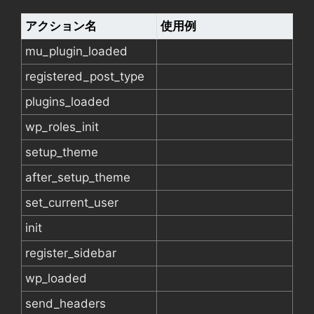
アクション名
使用例
mu_plugin_loaded
registered_post_type
plugins_loaded
wp_roles_init
setup_theme
after_setup_theme
set_current_user
init
register_sidebar
wp_loaded
send_headers