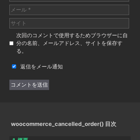
前
メ
ー
サ
ル
イ
次回のコメントで使用するためブラウザーに自
ト
分の名前、メールアドレス、サイトを保存す
る。
返信をメール通知
woocommerce_cancelled_order() 目次