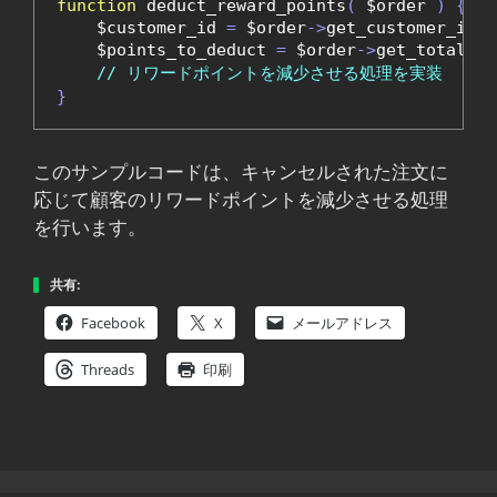
function
 deduct_reward_points
(
 $order 
)
{
    $customer_id 
=
 $order
->
get_customer_id
()
    $points_to_deduct 
=
 $order
->
get_total
();
// リワードポイントを減少させる処理を実装
}
このサンプルコードは、キャンセルされた注文に
応じて顧客のリワードポイントを減少させる処理
を行います。
共有:
Facebook
X
メールアドレス
Threads
印刷