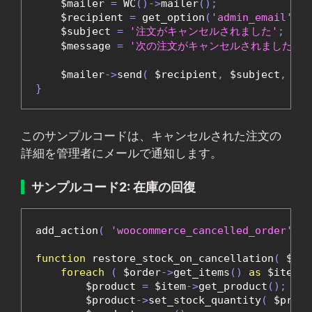
    $mailer 
=
 WC
()->
mailer
();
    $recipient 
=
 get_option
(
'admin_email'
);
    $subject 
=
'注文がキャンセルされました'
;
    $message 
=
'次の注文がキャンセルされました: '
    $mailer
->
send
(
 $recipient
,
 $subject
,
 $me
}
このサンプルコードは、キャンセルされた注文の
詳細を管理者にメールで通知します。
サンプルコード2: 在庫の回復
add_action
(
'woocommerce_cancelled_order'
,
'
function
 restore_stock_on_cancellation
(
 $ord
foreach
(
 $order
->
get_items
()
as
 $item_i
        $product 
=
 $item
->
get_product
();
        $product
->
set_stock_quantity
(
 $produ