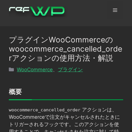
コ
メ
ン
テ
ン
ニ
ツ
プラグインWooCommerceの
へ
ュ
woocommerce_cancelled_orde
ス
キ
rアクションの使用方法・解説
ッ
ー
カ
WooCommerce
、
プラグイン
プ
テ
ゴ
リ
概要
ー
アクションは、
woocommerce_cancelled_order
WooCommerceで注文がキャンセルされたときに
トリガーされるフックです。このアクションを使
用することで、キャンセルされた注文に対して特