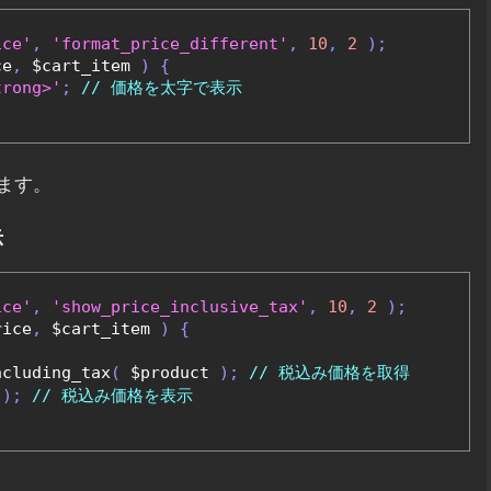
ice'
,
'format_price_different'
,
10
,
2
);
ce
,
 $cart_item 
)
{
trong>'
;
// 価格を太字で表示
ます。
示
ice'
,
'show_price_inclusive_tax'
,
10
,
2
);
rice
,
 $cart_item 
)
{
ncluding_tax
(
 $product 
);
// 税込み価格を取得
 
);
// 税込み価格を表示