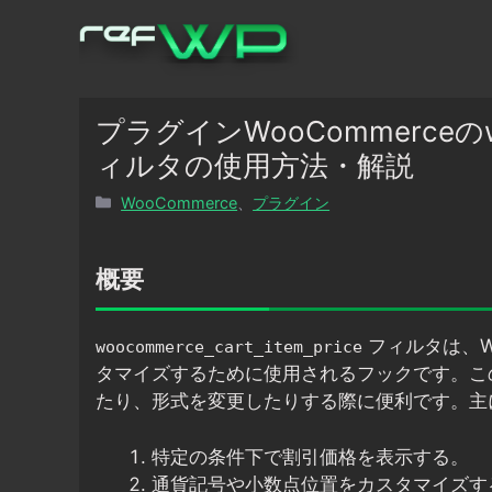
コ
ン
テ
ン
ツ
プラグインWooCommerceのwooc
へ
ィルタの使用方法・解説
ス
カ
WooCommerce
、
プラグイン
キ
テ
ッ
ゴ
プ
リ
概要
ー
フィルタは、W
woocommerce_cart_item_price
タマイズするために使用されるフックです。こ
たり、形式を変更したりする際に便利です。主
特定の条件下で割引価格を表示する。
通貨記号や小数点位置をカスタマイズす