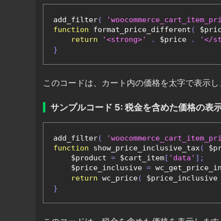
add_filter
(
'woocommerce_cart_item_pr
function
 format_price_different
(
 $pri
return
'<strong>'
.
 $price 
.
'</s
}
このコードは、カート内の価格を太字で表示し
サンプルコード 5: 税金を含めた価格の表
add_filter
(
'woocommerce_cart_item_pr
function
 show_price_inclusive_tax
(
 $p
    $product 
=
 $cart_item
[
'data'
];
    $price_inclusive 
=
 wc_get_price_i
return
 wc_price
(
 $price_inclusive
}