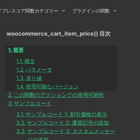
ドプレスコア関数カテゴリー
プラグインの関数
woocommerce_cart_item_price() 目次
概要
構文
パラメータ
戻り値
使用可能なバージョン
この関数のアクションでの使用可能性
サンプルコード
サンプルコード 1: 割引価格の表示
サンプルコード 2: 通貨記号の追加
サンプルコード 3: カスタムメッセー
ジの追加