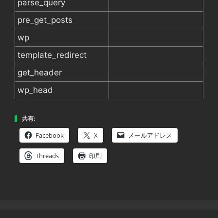
parse_query
pre_get_posts
wp
template_redirect
get_header
wp_head
共有:
Facebook
X
メールアドレス
Threads
印刷