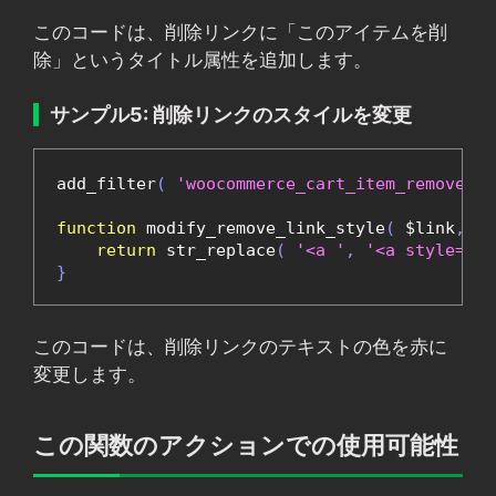
このコードは、削除リンクに「このアイテムを削
除」というタイトル属性を追加します。
サンプル5: 削除リンクのスタイルを変更
add_filter
(
'woocommerce_cart_item_remove_li
function
 modify_remove_link_style
(
 $link
,
 $c
return
 str_replace
(
'<a '
,
'<a style="co
}
このコードは、削除リンクのテキストの色を赤に
変更します。
この関数のアクションでの使用可能性