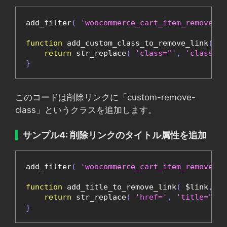
add_filter
(
'woocommerce_cart_item_remove_li
function
 add_custom_class_to_remove_link
(
 $l
return
 str_replace
(
'class="'
,
'class="c
}
このコードは削除リンクに「custom-remove-
class」というクラスを追加します。
サンプル4: 削除リンクのタイトル属性を追加
add_filter
(
'woocommerce_cart_item_remove_li
function
 add_title_to_remove_link
(
 $link
,
 $c
return
 str_replace
(
'href='
,
'title="
}