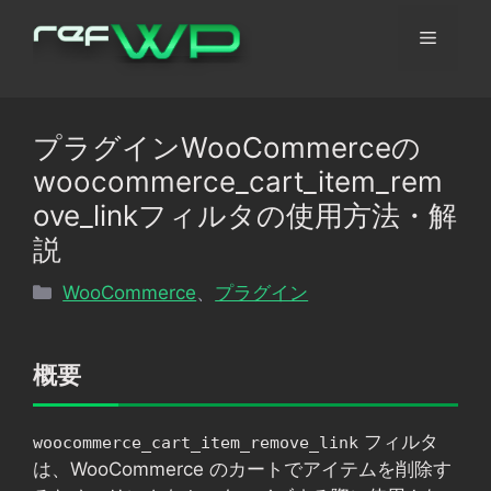
コ
メ
ン
テ
ン
ニ
ツ
プラグインWooCommerceの
へ
ュ
woocommerce_cart_item_rem
ス
キ
ove_linkフィルタの使用方法・解
ッ
ー
説
プ
カ
WooCommerce
、
プラグイン
テ
ゴ
リ
概要
ー
フィルタ
woocommerce_cart_item_remove_link
は、WooCommerce のカートでアイテムを削除す