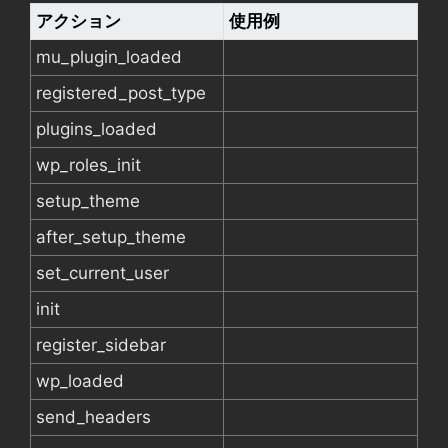
アクション
使用例
mu_plugin_loaded
registered_post_type
plugins_loaded
wp_roles_init
setup_theme
after_setup_theme
set_current_user
init
register_sidebar
wp_loaded
send_headers