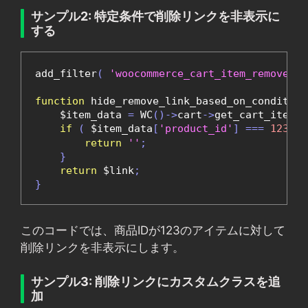
サンプル2: 特定条件で削除リンクを非表示に
する
add_filter
(
'woocommerce_cart_item_remove_li
function
 hide_remove_link_based_on_condition
    $item_data 
=
 WC
()->
cart
->
get_cart_item
(
 
if
(
 $item_data
[
'product_id'
]
===
123
)
return
''
;
}
return
 $link
;
}
このコードでは、商品IDが123のアイテムに対して
削除リンクを非表示にします。
サンプル3: 削除リンクにカスタムクラスを追
加