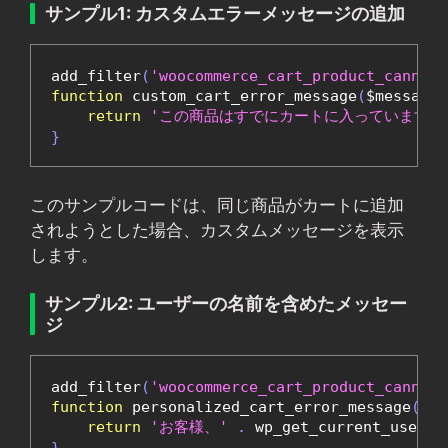
サンプル1: カスタムエラーメッセージの追加
add_filter
(
'woocommerce_cart_product_cannot_
function
 custom_cart_error_message
(
$message
,
return
'この商品はすでにカートに入っています。
}
このサンプルコードは、同じ商品がカートに追加
されようとした場合、カスタムメッセージを表示
します。
サンプル2: ユーザーの名前を含めたメッセー
ジ
add_filter
(
'woocommerce_cart_product_cannot_
function
 personalized_cart_error_message
(
$me
return
'お客様、'
.
 wp_get_current_user
()