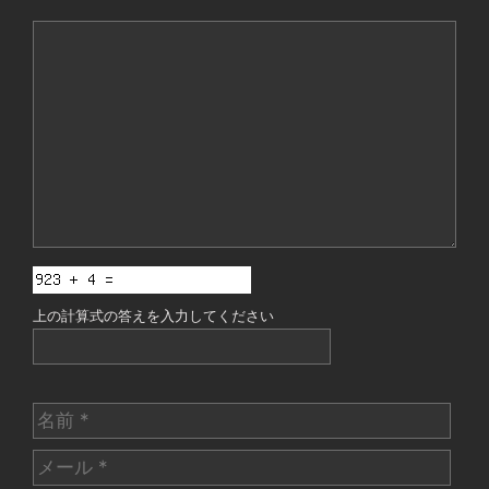
コ
メ
ン
ト
上の計算式の答えを入力してください
名
前
メ