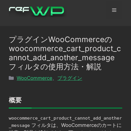
コ
メ
ン
テ
ン
ニ
ツ
プラグインWooCommerceの
へ
ュ
woocommerce_cart_product_c
ス
キ
annot_add_another_message
ッ
ー
フィルタの使用方法・解説
プ
カ
WooCommerce
、
プラグイン
テ
ゴ
リ
概要
ー
woocommerce_cart_product_cannot_add_another
フィルタは、WooCommerceのカートに
_message