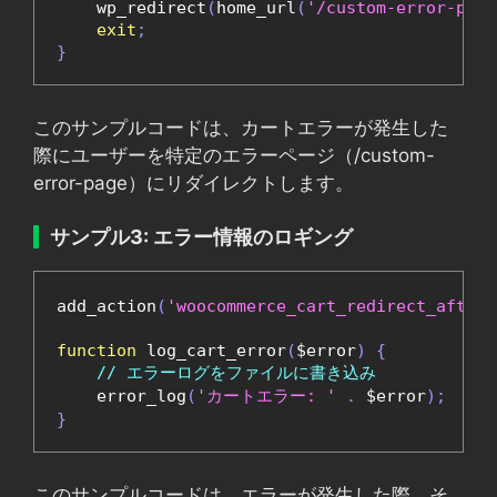
    wp_redirect
(
home_url
(
'/custom-error-page
exit
;
}
このサンプルコードは、カートエラーが発生した
際にユーザーを特定のエラーページ（/custom-
error-page）にリダイレクトします。
サンプル3: エラー情報のロギング
add_action
(
'woocommerce_cart_redirect_after_
function
 log_cart_error
(
$error
)
{
// エラーログをファイルに書き込み
    error_log
(
'カートエラー: '
.
 $error
);
}
このサンプルコードは、エラーが発生した際、そ