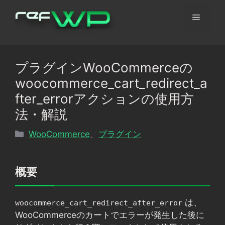
コ
メ
ン
テ
ン
ニ
ツ
プラグインWooCommerceの
へ
ュ
woocommerce_cart_redirect_a
ス
キ
fter_errorアクションの使用方
ッ
ー
法・解説
プ
カ
WooCommerce
、
プラグイン
テ
ゴ
リ
概要
ー
は、
woocommerce_cart_redirect_after_error
WooCommerceのカートでエラーが発生した後に