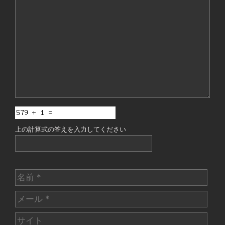
メ
ン
ト
上の計算式の答えを入力してください
名
前
メ
ー
サ
ル