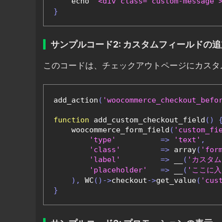
    echo 
'<div class="custom-me
}
サンプルコード2: カスタムフィールドの追
このコードは、チェックアウトページにカスタ
add_action
(
'woocommerce_checkout_befo
function
 add_custom_checkout_field
()
    woocommerce_form_field
(
'custom_fi
'type'
=>
'text'
,
'class'
=>
 array
(
'for
'label'
=>
 __
(
'カスタム
'placeholder'
=>
 __
(
'ここに
),
 WC
()->
checkout
->
get_value
(
'cus
}