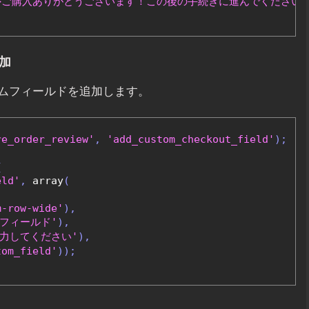
ssage">ご購入ありがとうございます！この後の手続きに進んでください。<
加
ムフィールドを追加します。
re_order_review'
,
'add_custom_checkout_field'
);
{
eld'
,
 array
(
m-row-wide'
),
フィールド'
),
入力してください'
),
tom_field'
));