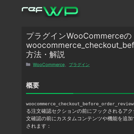
コ
ン
テ
ン
ツ
プラグインWooCommerceの
へ
woocommerce_checkout_
ス
方法・解説
キ
ッ
カ
WooCommerce
、
プラグイン
プ
テ
ゴ
リ
概要
ー
woocommerce_checkout_before_order_review
る注文確認セクションの前にフックされるアク
文確認の前にカスタムコンテンツや機能を追加
されます：