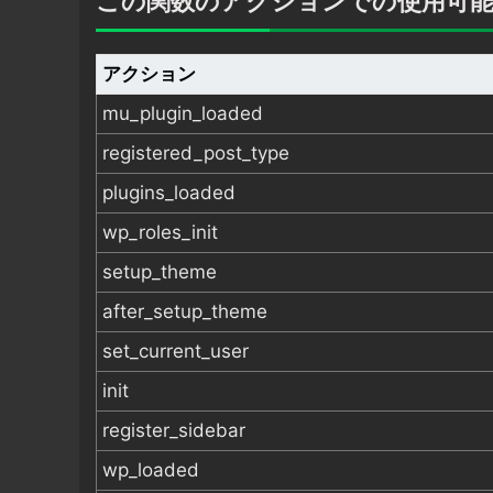
この関数のアクションでの使用可
アクション
mu_plugin_loaded
registered_post_type
plugins_loaded
wp_roles_init
setup_theme
after_setup_theme
set_current_user
init
register_sidebar
wp_loaded