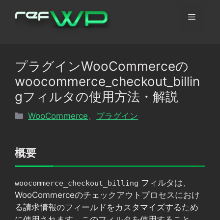
コ
メ
ン
テ
ン
ニ
ツ
プラグインWooCommerceの
へ
ュ
woocommerce_checkout_billin
ス
キ
gフィルタの使用方法・解説
ッ
ー
カ
WooCommerce
、
プラグイン
プ
テ
ゴ
リ
概要
ー
フィルタは、
woocommerce_checkout_billing
WooCommerceのチェックアウトプロセスにおけ
る請求情報のフィールドをカスタマイズするため
に使用されます。このフィルタを使用すること