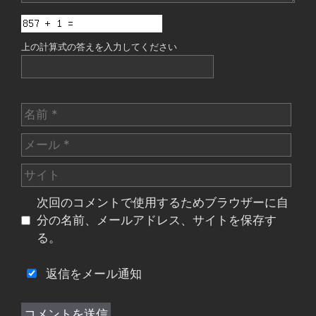
上の計算式の答えを入力してください
名
前
メ
ー
サ
ル
イ
次回のコメントで使用するためブラウザーに自
ト
分の名前、メールアドレス、サイトを保存す
る。
返信をメール通知