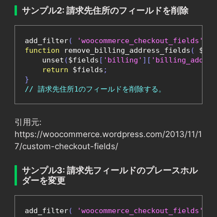
サンプル2: 請求先住所のフィールドを削除
add_filter
(
'woocommerce_checkout_fields'
,
'
function
 remove_billing_address_fields
(
 $fie
    unset
(
$fields
[
'billing'
][
'billing_addres
return
 $fields
;
}
// 請求先住所1のフィールドを削除する。
引用元:
https://woocommerce.wordpress.com/2013/11/1
7/custom-checkout-fields/
サンプル3: 請求先フィールドのプレースホル
ダーを変更
add_filter
(
'woocommerce_checkout_fields'
,
'