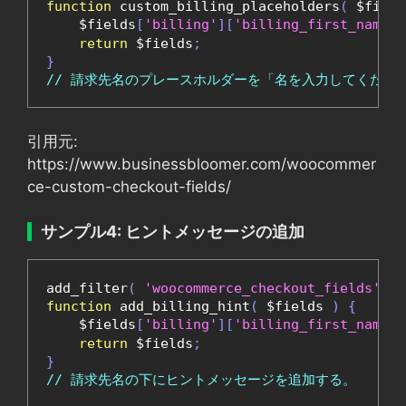
function
 custom_billing_placeholders
(
 $field
    $fields
[
'billing'
][
'billing_first_name'
]
return
 $fields
;
}
// 請求先名のプレースホルダーを「名を入力してくださ
引用元:
https://www.businessbloomer.com/woocommer
ce-custom-checkout-fields/
サンプル4: ヒントメッセージの追加
add_filter
(
'woocommerce_checkout_fields'
,
'
function
 add_billing_hint
(
 $fields 
)
{
    $fields
[
'billing'
][
'billing_first_name'
]
return
 $fields
;
}
// 請求先名の下にヒントメッセージを追加する。