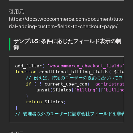
引用元:
https://docs.woocommerce.com/document/tuto
rial-adding-custom-fields-to-checkout-page/
サンプル5: 条件に応じたフィールド表示の制
御
add_filter
(
'woocommerce_checkout_fields'
,
'
function
 conditional_billing_fields
(
 $fields
// 例えば、特定のユーザーの役割に基づいてフィー
if
(
!
 current_user_can
(
'administrator'
        unset
(
$fields
[
'billing'
][
'billing_co
}
return
 $fields
;
}
// 管理者以外のユーザーに請求会社フィールドを非表示